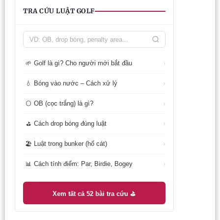
TRA CỨU LUẬT GOLF
Golf là gì? Cho người mới bắt đầu
🌱
›
Bóng vào nước – Cách xử lý
💧
›
OB (cọc trắng) là gì?
⚪
›
Cách drop bóng đúng luật
⛳
›
Luật trong bunker (hố cát)
🏖️
›
Cách tính điểm: Par, Birdie, Bogey
📊
›
Xem tất cả 52 bài tra cứu ⛳