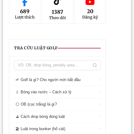
689
20
1387
Lượt thích
Đăng ký
Theo dõi
TRA CỨU LUẬT GOLF
Golf là gì? Cho người mới bắt đầu
🌱
›
Bóng vào nước – Cách xử lý
💧
›
OB (cọc trắng) là gì?
⚪
›
Cách drop bóng đúng luật
⛳
›
Luật trong bunker (hố cát)
🏖️
›