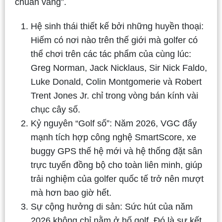
chuẩn vàng”.
Hệ sinh thái thiết kế bởi những huyền thoại:
Hiếm có nơi nào trên thế giới mà golfer có
thể chơi trên các tác phẩm của cùng lúc:
Greg Norman, Jack Nicklaus, Sir Nick Faldo,
Luke Donald, Colin Montgomerie và Robert
Trent Jones Jr. chỉ trong vòng bán kính vài
chục cây số.
Kỷ nguyên “Golf số”: Năm 2026, VGC đẩy
mạnh tích hợp công nghệ SmartScore, xe
buggy GPS thế hệ mới và hệ thống đặt sân
trực tuyến đồng bộ cho toàn liên minh, giúp
trải nghiệm của golfer quốc tế trở nên mượt
mà hơn bao giờ hết.
Sự cộng hưởng di sản: Sức hút của năm
2026 không chỉ nằm ở hố golf. Đó là sự kết