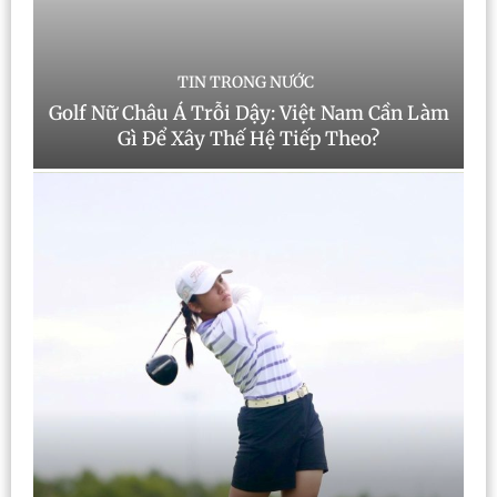
TIN TRONG NƯỚC
Golf Nữ Châu Á Trỗi Dậy: Việt Nam Cần Làm
Gì Để Xây Thế Hệ Tiếp Theo?