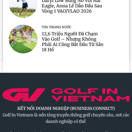
Daryl Low Bùng Nổ Với Hai
Eagle, Anna Lê Dẫn Đầu Sau
Vòng 1 VAO/VLAO 2026
TIN TRONG NƯỚC
12,6 Triệu Người Đã Chạm
Vào Golf – Nhưng Không
Phải Ai Cũng Bắt Đầu Từ Sân
18 Hố
KẾT NỐI DOANH NGHIỆP (BUSINESS CONNECT)
Golf In Vietnam là nền tảng truyền thông golf chuyên sâu, nơi các
doanh nghiệp có thể: