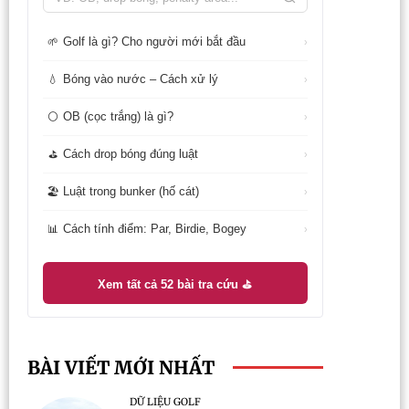
Golf là gì? Cho người mới bắt đầu
🌱
›
Bóng vào nước – Cách xử lý
💧
›
OB (cọc trắng) là gì?
⚪
›
Cách drop bóng đúng luật
⛳
›
Luật trong bunker (hố cát)
🏖️
›
Cách tính điểm: Par, Birdie, Bogey
📊
›
Xem tất cả 52 bài tra cứu ⛳
BÀI VIẾT MỚI NHẤT
DỮ LIỆU GOLF