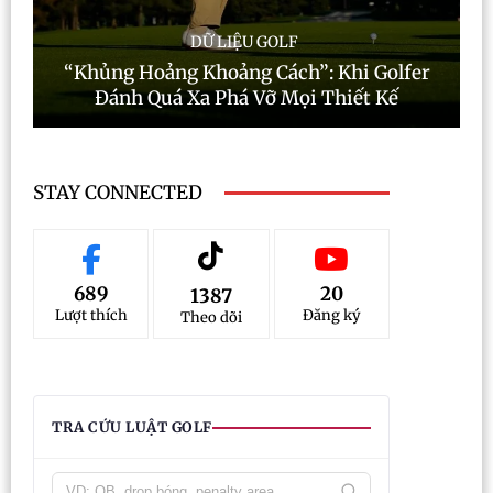
DỮ LIỆU GOLF
“Khủng Hoảng Khoảng Cách”: Khi Golfer
Đánh Quá Xa Phá Vỡ Mọi Thiết Kế
STAY CONNECTED
689
20
1387
Lượt thích
Đăng ký
Theo dõi
TRA CỨU LUẬT GOLF