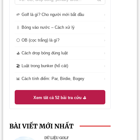
Golf là gì? Cho người mới bắt đầu
🌱
›
Bóng vào nước – Cách xử lý
💧
›
OB (cọc trắng) là gì?
⚪
›
Cách drop bóng đúng luật
⛳
›
Luật trong bunker (hố cát)
🏖️
›
Cách tính điểm: Par, Birdie, Bogey
📊
›
Xem tất cả 52 bài tra cứu ⛳
BÀI VIẾT MỚI NHẤT
DỮ LIỆU GOLF