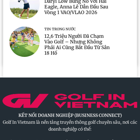
Daryl Low Bùng Nổ Với Hai
Eagle, Anna Lê Dẫn Đầu Sau
Vòng 1 VAO/VLAO 2026
TIN TRONG NƯỚC
12,6 Triệu Người Đã Chạm
Vào Golf – Nhưng Không
Phải Ai Cũng Bắt Đầu Từ Sân
18 Hố
KẾT NỐI DOANH NGHIỆP (BUSINESS CONNECT)
Golf In Vietnam là nền tảng truyền thông golf chuyên sâu, nơi các
doanh nghiệp có thể: