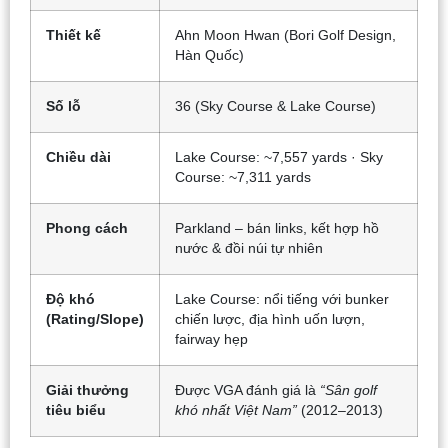
Thiết kế
Ahn Moon Hwan (Bori Golf Design,
Hàn Quốc)
Số lỗ
36 (Sky Course & Lake Course)
Chiều dài
Lake Course: ~7,557 yards · Sky
Course: ~7,311 yards
Phong cách
Parkland – bán links, kết hợp hồ
nước & đồi núi tự nhiên
Độ khó
Lake Course: nổi tiếng với bunker
(Rating/Slope)
chiến lược, địa hình uốn lượn,
fairway hẹp
Giải thưởng
Được VGA đánh giá là
“Sân golf
tiêu biểu
khó nhất Việt Nam”
(2012–2013)