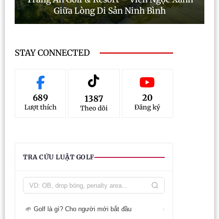
Giữa Lòng Di Sản Ninh Bình
STAY CONNECTED
689
20
1387
Lượt thích
Đăng ký
Theo dõi
TRA CỨU LUẬT GOLF
Golf là gì? Cho người mới bắt đầu
🌱
›