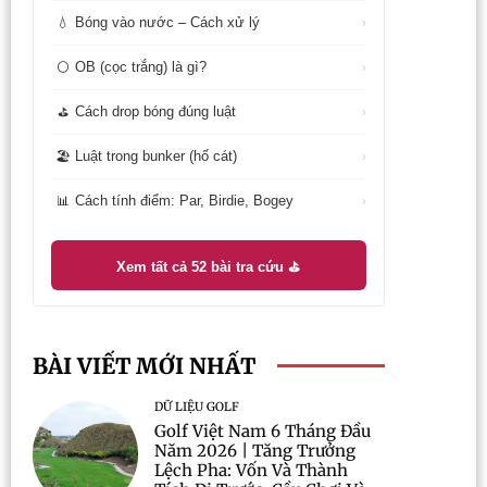
Bóng vào nước – Cách xử lý
💧
›
OB (cọc trắng) là gì?
⚪
›
Cách drop bóng đúng luật
⛳
›
Luật trong bunker (hố cát)
🏖️
›
Cách tính điểm: Par, Birdie, Bogey
📊
›
Xem tất cả 52 bài tra cứu ⛳
BÀI VIẾT MỚI NHẤT
DỮ LIỆU GOLF
Golf Việt Nam 6 Tháng Đầu
Năm 2026 | Tăng Trưởng
Lệch Pha: Vốn Và Thành