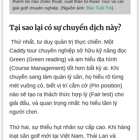
thành bộ não chiến thuật, xuất thân từ Asian Tour và các
giải golf chuyên nghiệp. (Nguồn ảnh:
Báo Tuổi Trẻ
)
Tại sao lại có sự chuyển dịch này?
Thứ nhất, tư duy quản trị thực chiến. Một
Caddy tour chuyên nghiệp sở hữu kỹ năng đọc
Green (Green reading) và am hiểu địa hình
(Course Management) tốt hơn bất kỳ ai. Khi
chuyển sang làm quản lý sân, họ hiểu rõ từng
mét vuông cỏ, biết vị trí cắm cờ (Pin position)
nào sẽ tạo ra thách thức hợp lý (Fair test) cho
giải đấu, và quan trọng nhất: họ hiểu tâm lý
người chơi.
Thứ hai, sự thiếu hụt nhân sự cấp cao. Khi hàng
loạt sân golf mới tại Việt Nam, Thái Lan và