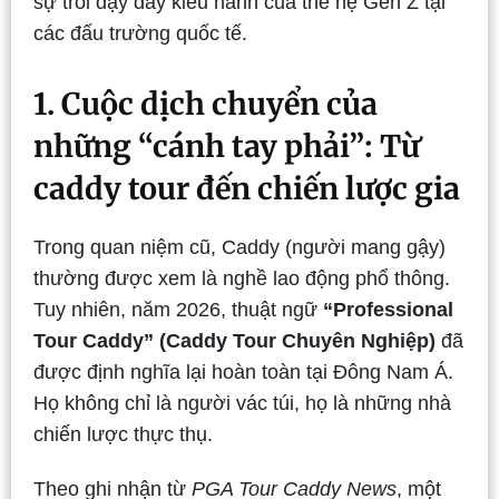
sự trỗi dậy đầy kiêu hãnh của thế hệ Gen Z tại
các đấu trường quốc tế.
1. Cuộc dịch chuyển của
những “cánh tay phải”: Từ
caddy tour đến chiến lược gia
Trong quan niệm cũ, Caddy (người mang gậy)
thường được xem là nghề lao động phổ thông.
Tuy nhiên, năm 2026, thuật ngữ
“Professional
Tour Caddy” (Caddy Tour Chuyên Nghiệp)
đã
được định nghĩa lại hoàn toàn tại Đông Nam Á.
Họ không chỉ là người vác túi, họ là những nhà
chiến lược thực thụ.
Theo ghi nhận từ
PGA Tour Caddy News
, một