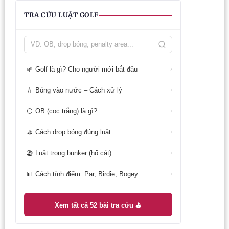
TRA CỨU LUẬT GOLF
Golf là gì? Cho người mới bắt đầu
🌱
›
Bóng vào nước – Cách xử lý
💧
›
OB (cọc trắng) là gì?
⚪
›
Cách drop bóng đúng luật
⛳
›
Luật trong bunker (hố cát)
🏖️
›
Cách tính điểm: Par, Birdie, Bogey
📊
›
Xem tất cả 52 bài tra cứu ⛳