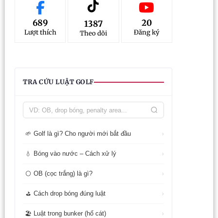
689
20
1387
Lượt thích
Đăng ký
Theo dõi
TRA CỨU LUẬT GOLF
Golf là gì? Cho người mới bắt đầu
🌱
›
Bóng vào nước – Cách xử lý
💧
›
OB (cọc trắng) là gì?
⚪
›
Cách drop bóng đúng luật
⛳
›
Luật trong bunker (hố cát)
🏖️
›