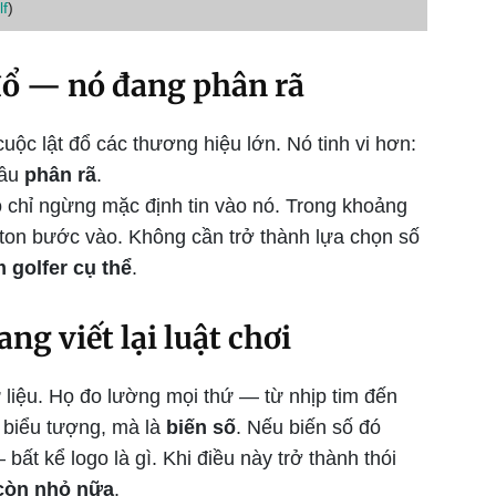
f
)
đổ — nó đang phân rã
uộc lật đổ các thương hiệu lớn. Nó tinh vi hơn:
đầu
phân rã
.
ọ chỉ ngừng mặc định tin vào nó. Trong khoảng
ton bước vào. Không cần trở thành lựa chọn số
 golfer cụ thể
.
ng viết lại luật chơi
 liệu. Họ đo lường mọi thứ — từ nhịp tim đến
à biểu tượng, mà là
biến số
. Nếu biến số đó
bất kể logo là gì. Khi điều này trở thành thói
còn nhỏ nữa
.