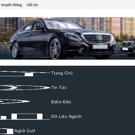
 truyền thông
Gửi tin
Trang Chủ
Tin Tức
Điểm Đến
Dữ Liệu Ngành
Nghề Golf