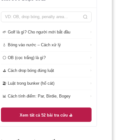
Golf là gì? Cho người mới bắt đầu
🌱
›
Bóng vào nước – Cách xử lý
💧
›
OB (cọc trắng) là gì?
⚪
›
Cách drop bóng đúng luật
⛳
›
Luật trong bunker (hố cát)
🏖️
›
Cách tính điểm: Par, Birdie, Bogey
📊
›
Xem tất cả 52 bài tra cứu ⛳