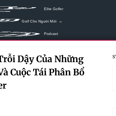
Elite Golfer
Golf Cho Người Mới
Podcast
Trỗi Dậy Của Những
S
à Cuộc Tái Phân Bổ
er