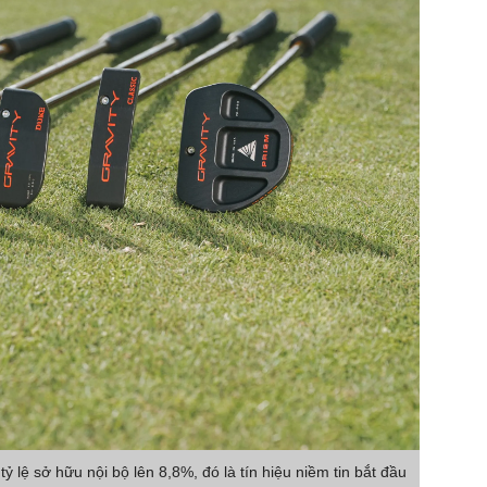
tỷ lệ sở hữu nội bộ lên 8,8%, đó là tín hiệu niềm tin bắt đầu