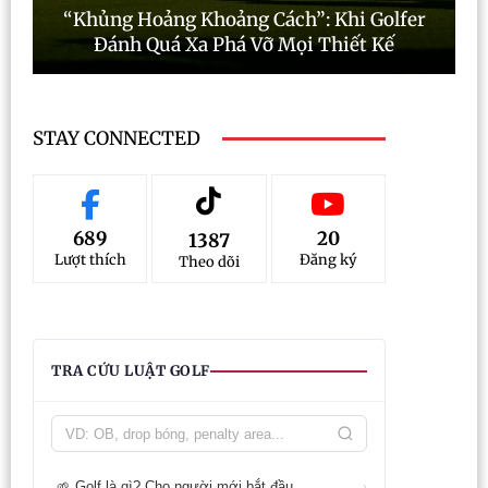
“Khủng Hoảng Khoảng Cách”: Khi Golfer
Đánh Quá Xa Phá Vỡ Mọi Thiết Kế
STAY CONNECTED
689
20
1387
Lượt thích
Đăng ký
Theo dõi
TRA CỨU LUẬT GOLF
Golf là gì? Cho người mới bắt đầu
🌱
›