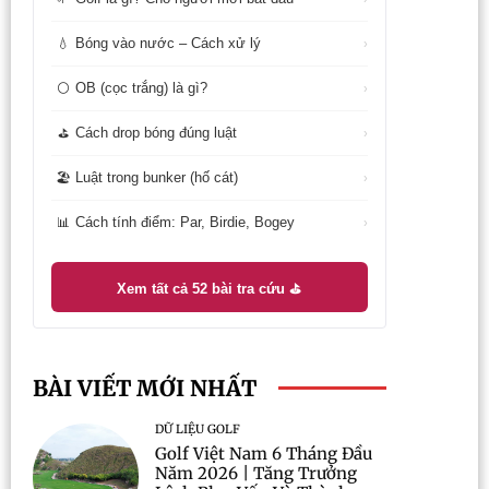
Bóng vào nước – Cách xử lý
💧
›
OB (cọc trắng) là gì?
⚪
›
Cách drop bóng đúng luật
⛳
›
Luật trong bunker (hố cát)
🏖️
›
Cách tính điểm: Par, Birdie, Bogey
📊
›
Xem tất cả 52 bài tra cứu ⛳
BÀI VIẾT MỚI NHẤT
DỮ LIỆU GOLF
Golf Việt Nam 6 Tháng Đầu
Năm 2026 | Tăng Trưởng