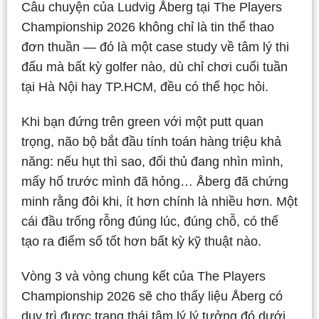
Câu chuyện của Ludvig Åberg tại The Players
Championship 2026 không chỉ là tin thể thao
đơn thuần — đó là một case study về tâm lý thi
đấu mà bất kỳ golfer nào, dù chỉ chơi cuối tuần
tại Hà Nội hay TP.HCM, đều có thể học hỏi.
Khi bạn đứng trên green với một putt quan
trọng, não bộ bắt đầu tính toán hàng triệu khả
năng: nếu hụt thì sao, đối thủ đang nhìn mình,
mấy hố trước mình đã hỏng… Åberg đã chứng
minh rằng đôi khi, ít hơn chính là nhiều hơn. Một
cái đầu trống rỗng đúng lúc, đúng chỗ, có thể
tạo ra điểm số tốt hơn bất kỳ kỹ thuật nào.
Vòng 3 và vòng chung kết của The Players
Championship 2026 sẽ cho thấy liệu Åberg có
duy trì được trạng thái tâm lý lý tưởng đó dưới