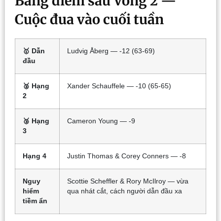
Bảng điểm sau Vòng 2 —
Cuộc đua vào cuối tuần
🥇 Dẫn
Ludvig Åberg — -12 (63-69)
đầu
🥈 Hạng
Xander Schauffele — -10 (65-65)
2
🥉 Hạng
Cameron Young — -9
3
Hạng 4
Justin Thomas & Corey Conners — -8
Nguy
Scottie Scheffler & Rory McIlroy — vừa
hiểm
qua nhát cắt, cách người dẫn đầu xa
tiềm ẩn