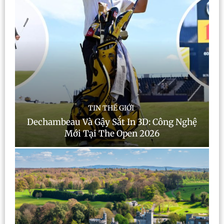
TIN THẾ GIỚI
Dechambeau Và Gậy Sắt In 3D: Công Nghệ
Mới Tại The Open 2026