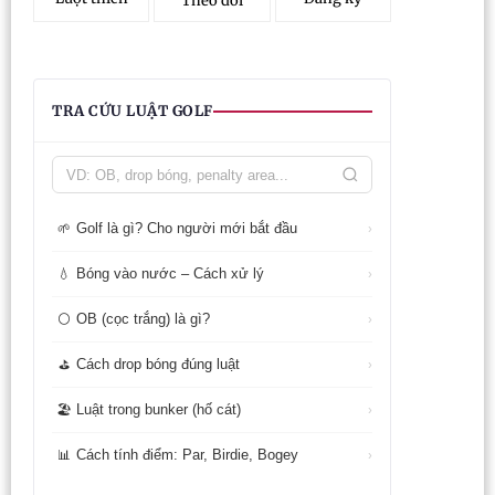
Theo dõi
TRA CỨU LUẬT GOLF
Golf là gì? Cho người mới bắt đầu
🌱
›
Bóng vào nước – Cách xử lý
💧
›
OB (cọc trắng) là gì?
⚪
›
Cách drop bóng đúng luật
⛳
›
Luật trong bunker (hố cát)
🏖️
›
Cách tính điểm: Par, Birdie, Bogey
📊
›