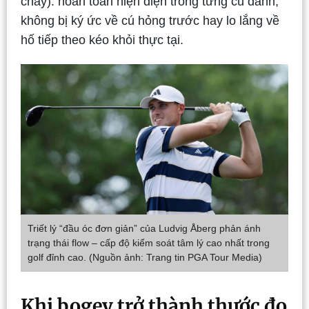
chảy): hoàn toàn hiện diện trong từng cú đánh,
không bị ký ức về cú hỏng trước hay lo lắng về
hố tiếp theo kéo khỏi thực tại.
Triết lý “đầu óc đơn giản” của Ludvig Åberg phản ánh
trạng thái flow – cấp độ kiểm soát tâm lý cao nhất trong
golf đỉnh cao. (Nguồn ảnh: Trang tin PGA Tour Media)
Khi bogey trở thành thước đo