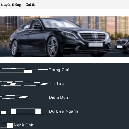
 truyền thông
Gửi tin
Trang Chủ
Tin Tức
Điểm Đến
Dữ Liệu Ngành
Nghề Golf