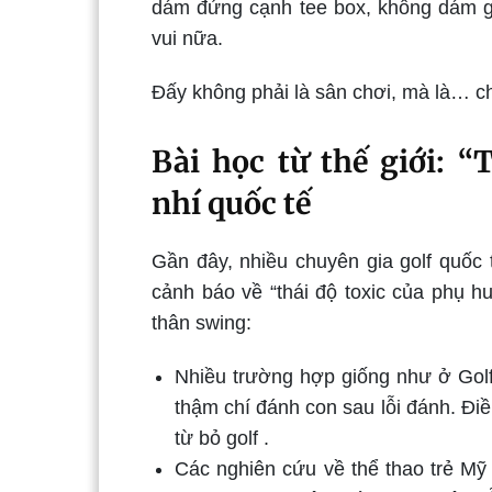
dám đứng cạnh tee box, không dám gia
vui nữa.
Đấy không phải là sân chơi, mà là… ch
Bài học từ thế giới: “
nhí quốc tế
Gần đây, nhiều chuyên gia golf quốc
cảnh báo về “thái độ toxic của phụ h
thân swing:
Nhiều trường hợp giống như ở Golf
thậm chí đánh con sau lỗi đánh. Đi
từ bỏ golf .
Các nghiên cứu về thể thao trẻ Mỹ