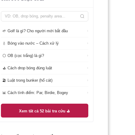
Golf là gì? Cho người mới bắt đầu
🌱
›
Bóng vào nước – Cách xử lý
💧
›
OB (cọc trắng) là gì?
⚪
›
Cách drop bóng đúng luật
⛳
›
Luật trong bunker (hố cát)
🏖️
›
Cách tính điểm: Par, Birdie, Bogey
📊
›
Xem tất cả 52 bài tra cứu ⛳