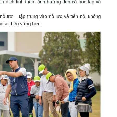
iễn dịch tinh thần, ảnh hưởng đến cả học tập và
ỗ trợ – tập trung vào nỗ lực và tiến bộ, không
indset bền vững hơn.