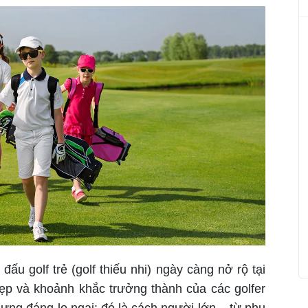
đấu golf trẻ (golf thiếu nhi) ngày càng nở rộ tại
p và khoảnh khắc trưởng thành của các golfer
hưng đáng lo ngại: đó là cách người lớn – từ phụ