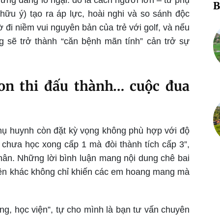
B
ữu ý) tạo ra áp lực, hoài nghi và so sánh độc
 đi niềm vui nguyên bản của trẻ với golf, và nếu
g sẽ trở thành “căn bệnh mãn tính” cản trở sự
on thi đấu thành… cuộc đua
phụ huynh còn đặt kỳ vọng không phù hợp với độ
on chưa học xong cấp 1 mà đòi thành tích cấp 3”,
thân. Những lời bình luận mang nội dung chê bai
iện khác không chỉ khiến các em hoang mang mà
ng, học viện”, tự cho mình là bạn tư vấn chuyên