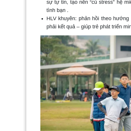
sự tự tin, tạo nên “cú stress” hệ m
tình bạn .
HLV khuyên: phản hồi theo hướng h
phải kết quả – giúp trẻ phát triển m