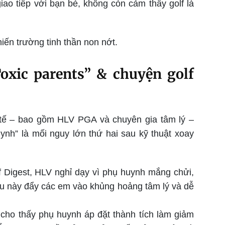
o tiếp với bạn bè, không còn cảm thấy golf là
iến trường tinh thần non nớt.
Toxic parents” & chuyện golf
 tế – bao gồm HLV PGA và chuyên gia tâm lý –
uynh” là mối nguy lớn thứ hai sau kỹ thuật xoay
 Digest, HLV nghỉ dạy vì phụ huynh mắng chửi,
ều này đẩy các em vào khủng hoảng tâm lý và dễ
 cho thấy phụ huynh áp đặt thành tích làm giảm