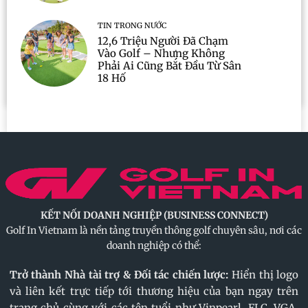
TIN TRONG NƯỚC
12,6 Triệu Người Đã Chạm
Vào Golf – Nhưng Không
Phải Ai Cũng Bắt Đầu Từ Sân
18 Hố
KẾT NỐI DOANH NGHIỆP (BUSINESS CONNECT)
Golf In Vietnam là nền tảng truyền thông golf chuyên sâu, nơi các
doanh nghiệp có thể:
Trở thành Nhà tài trợ & Đối tác chiến lược:
Hiển thị logo
và liên kết trực tiếp tới thương hiệu của bạn ngay trên
trang chủ cùng với các tên tuổi như Vinpearl, FLC, VGA,