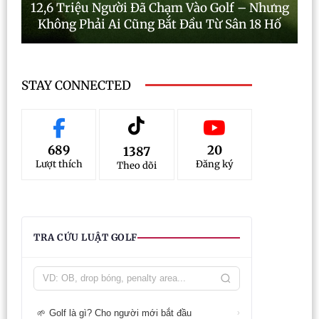
12,6 Triệu Người Đã Chạm Vào Golf – Nhưng
Không Phải Ai Cũng Bắt Đầu Từ Sân 18 Hố
STAY CONNECTED
689
20
1387
Lượt thích
Đăng ký
Theo dõi
TRA CỨU LUẬT GOLF
Golf là gì? Cho người mới bắt đầu
🌱
›