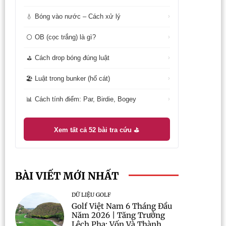
Bóng vào nước – Cách xử lý
💧
›
OB (cọc trắng) là gì?
⚪
›
Cách drop bóng đúng luật
⛳
›
Luật trong bunker (hố cát)
🏖️
›
Cách tính điểm: Par, Birdie, Bogey
📊
›
Xem tất cả 52 bài tra cứu ⛳
BÀI VIẾT MỚI NHẤT
DỮ LIỆU GOLF
Golf Việt Nam 6 Tháng Đầu
Năm 2026 | Tăng Trưởng
Lệch Pha: Vốn Và Thành