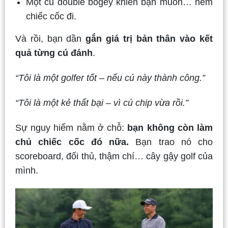
Một cú double bogey khiến bạn muốn… ném
chiếc cốc đi.
Và rồi, bạn dần
gắn giá trị bản thân vào kết
quả từng cú đánh
.
“Tôi là một golfer tốt – nếu cú này thành công.”
“Tôi là một kẻ thất bại – vì cú chip vừa rồi.”
Sự nguy hiểm nằm ở chỗ:
bạn không còn làm
chủ chiếc cốc đó nữa.
Bạn trao nó cho
scoreboard, đối thủ, thậm chí… cây gậy golf của
mình.