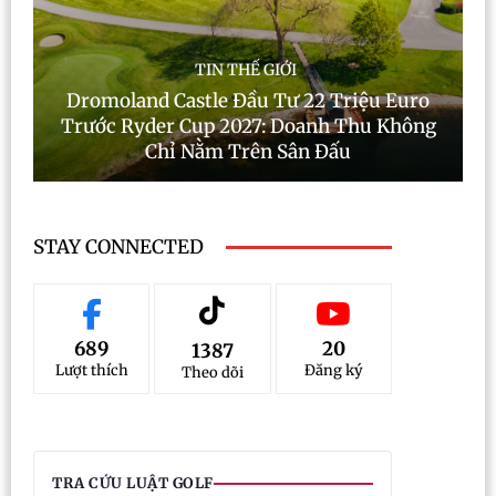
TIN THẾ GIỚI
Dromoland Castle Đầu Tư 22 Triệu Euro
Trước Ryder Cup 2027: Doanh Thu Không
Chỉ Nằm Trên Sân Đấu
STAY CONNECTED
689
20
1387
Lượt thích
Đăng ký
Theo dõi
TRA CỨU LUẬT GOLF