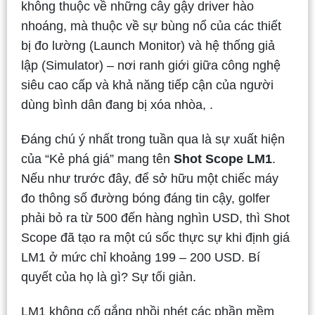
không thuộc về những cây gậy driver hào
nhoáng, mà thuộc về sự bùng nổ của các thiết
bị đo lường (Launch Monitor) và hệ thống giả
lập (Simulator) – nơi ranh giới giữa công nghệ
siêu cao cấp và khả năng tiếp cận của người
dùng bình dân đang bị xóa nhòa, .
Đáng chú ý nhất trong tuần qua là sự xuất hiện
của “Kẻ phá giá” mang tên
Shot Scope LM1
.
Nếu như trước đây, để sở hữu một chiếc máy
đo thông số đường bóng đáng tin cậy, golfer
phải bỏ ra từ 500 đến hàng nghìn USD, thì Shot
Scope đã tạo ra một cú sốc thực sự khi định giá
LM1 ở mức chỉ khoảng 199 – 200 USD. Bí
quyết của họ là gì? Sự tối giản.
LM1 không cố gắng nhồi nhét các phần mềm