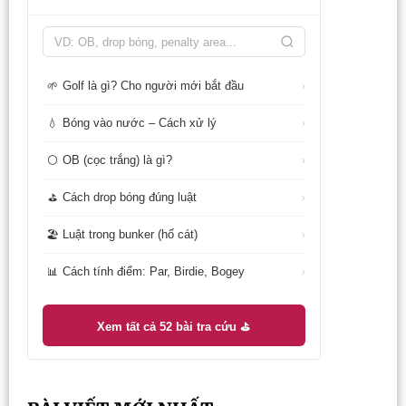
Golf là gì? Cho người mới bắt đầu
🌱
›
Bóng vào nước – Cách xử lý
💧
›
OB (cọc trắng) là gì?
⚪
›
Cách drop bóng đúng luật
⛳
›
Luật trong bunker (hố cát)
🏖️
›
Cách tính điểm: Par, Birdie, Bogey
📊
›
Xem tất cả 52 bài tra cứu ⛳