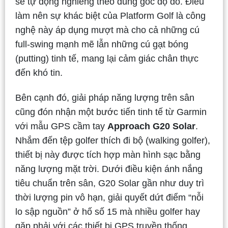
sẽ tự động nghiêng theo đúng góc độ đó. Điều
làm nên sự khác biệt của Platform Golf là công
nghệ này áp dụng mượt mà cho cả những cú
full-swing mạnh mẽ lẫn những cú gạt bóng
(putting) tinh tế, mang lại cảm giác chân thực
đến khó tin.
Bên cạnh đó, giải pháp năng lượng trên sân
cũng đón nhận một bước tiến tinh tế từ Garmin
với mẫu GPS cầm tay
Approach G20 Solar
.
Nhắm đến tệp golfer thích đi bộ (walking golfer),
thiết bị này được tích hợp màn hình sạc bằng
năng lượng mặt trời. Dưới điều kiện ánh nắng
tiêu chuẩn trên sân, G20 Solar gần như duy trì
thời lượng pin vô hạn, giải quyết dứt điểm “nỗi
lo sập nguồn” ở hố số 15 mà nhiều golfer hay
gặp phải với các thiết bị GPS truyền thống.