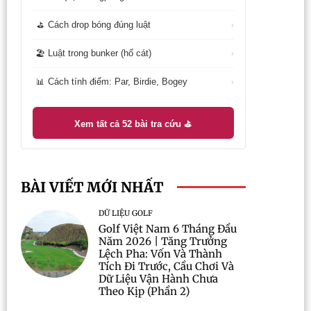
Cách drop bóng đúng luật
⛳
›
Luật trong bunker (hố cát)
🏖️
›
Cách tính điểm: Par, Birdie, Bogey
📊
›
Xem tất cả 52 bài tra cứu ⛳
BÀI VIẾT MỚI NHẤT
DỮ LIỆU GOLF
Golf Việt Nam 6 Tháng Đầu
Năm 2026 | Tăng Trưởng
Lệch Pha: Vốn Và Thành
Tích Đi Trước, Cầu Chơi Và
Dữ Liệu Vận Hành Chưa
Theo Kịp (Phần 2)