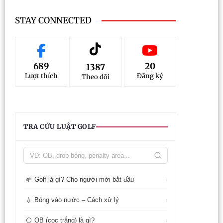
STAY CONNECTED
689
20
1387
Lượt thích
Đăng ký
Theo dõi
TRA CỨU LUẬT GOLF
Golf là gì? Cho người mới bắt đầu
🌱
›
Bóng vào nước – Cách xử lý
💧
›
OB (cọc trắng) là gì?
⚪
›