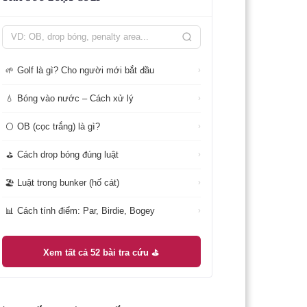
Golf là gì? Cho người mới bắt đầu
🌱
›
Bóng vào nước – Cách xử lý
💧
›
OB (cọc trắng) là gì?
⚪
›
Cách drop bóng đúng luật
⛳
›
Luật trong bunker (hố cát)
🏖️
›
Cách tính điểm: Par, Birdie, Bogey
📊
›
Xem tất cả 52 bài tra cứu ⛳