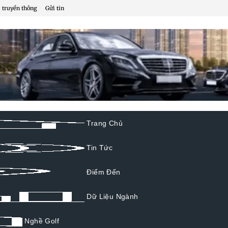
 truyền thông
Gửi tin
Trang Chủ
Tin Tức
Điểm Đến
Dữ Liệu Ngành
Nghề Golf