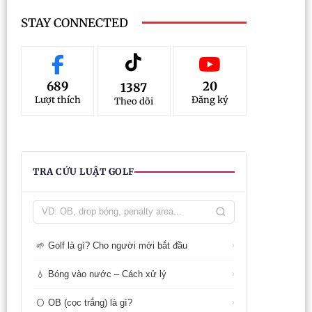
STAY CONNECTED
689
20
1387
Lượt thích
Đăng ký
Theo dõi
TRA CỨU LUẬT GOLF
Golf là gì? Cho người mới bắt đầu
🌱
›
Bóng vào nước – Cách xử lý
💧
›
OB (cọc trắng) là gì?
⚪
›