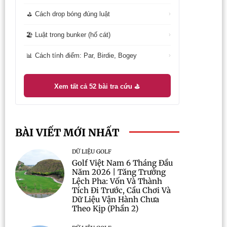
Cách drop bóng đúng luật
⛳
›
Luật trong bunker (hố cát)
🏖️
›
Cách tính điểm: Par, Birdie, Bogey
📊
›
Xem tất cả 52 bài tra cứu ⛳
BÀI VIẾT MỚI NHẤT
DỮ LIỆU GOLF
Golf Việt Nam 6 Tháng Đầu
Năm 2026 | Tăng Trưởng
Lệch Pha: Vốn Và Thành
Tích Đi Trước, Cầu Chơi Và
Dữ Liệu Vận Hành Chưa
Theo Kịp (Phần 2)