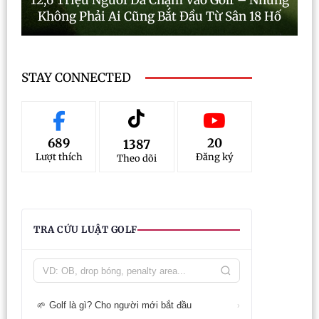
12,6 Triệu Người Đã Chạm Vào Golf – Nhưng
Không Phải Ai Cũng Bắt Đầu Từ Sân 18 Hố
STAY CONNECTED
689
20
1387
Lượt thích
Đăng ký
Theo dõi
TRA CỨU LUẬT GOLF
Golf là gì? Cho người mới bắt đầu
🌱
›