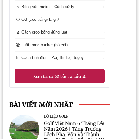
Bóng vào nước – Cách xử lý
💧
›
OB (cọc trắng) là gì?
⚪
›
Cách drop bóng đúng luật
⛳
›
Luật trong bunker (hố cát)
🏖️
›
Cách tính điểm: Par, Birdie, Bogey
📊
›
Xem tất cả 52 bài tra cứu ⛳
BÀI VIẾT MỚI NHẤT
DỮ LIỆU GOLF
Golf Việt Nam 6 Tháng Đầu
Năm 2026 | Tăng Trưởng
Lệch Pha: Vốn Và Thành