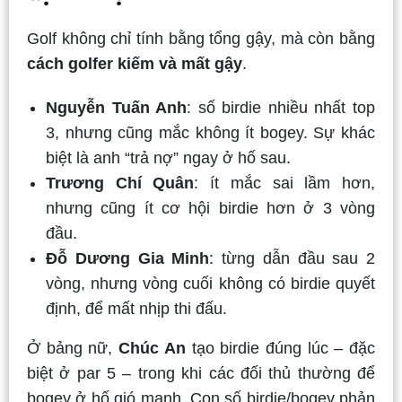
Golf không chỉ tính bằng tổng gậy, mà còn bằng
cách golfer kiếm và mất gậy
.
Nguyễn Tuấn Anh
: số birdie nhiều nhất top
3, nhưng cũng mắc không ít bogey. Sự khác
biệt là anh “trả nợ” ngay ở hố sau.
Trương Chí Quân
: ít mắc sai lầm hơn,
nhưng cũng ít cơ hội birdie hơn ở 3 vòng
đầu.
Đỗ Dương Gia Minh
: từng dẫn đầu sau 2
vòng, nhưng vòng cuối không có birdie quyết
định, để mất nhịp thi đấu.
Ở bảng nữ,
Chúc An
tạo birdie đúng lúc – đặc
biệt ở par 5 – trong khi các đối thủ thường để
bogey ở hố gió mạnh. Con số birdie/bogey phản