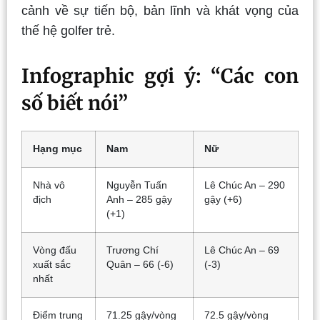
cảnh về sự tiến bộ, bản lĩnh và khát vọng của
thế hệ golfer trẻ.
Infographic gợi ý: “Các con
số biết nói”
Hạng mục
Nam
Nữ
Nhà vô
Nguyễn Tuấn
Lê Chúc An – 290
địch
Anh – 285 gậy
gậy (+6)
(+1)
Vòng đấu
Trương Chí
Lê Chúc An – 69
xuất sắc
Quân – 66 (-6)
(-3)
nhất
Điểm trung
71.25 gậy/vòng
72.5 gậy/vòng