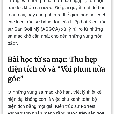
Trung, và những mùa mưa bão ngập lụt dữ dội
trải dọc khắp cả nước. Để giải quyết triệt để bài
toán này, hãy cùng nhìn ra thế giới, học hỏi cách
các kiến trúc sư hàng đầu của Hiệp hội Kiến trúc
sư Sân Golf Mỹ (ASGCA) xử lý rủi ro từ những
sa mạc khô cằn nhất cho đến những vùng “rốn
bão”.
Bài học từ sa mạc: Thu hẹp
diện tích cỏ và “Vòi phun nửa
góc”
Ở những vùng sa mạc khô hạn, triết lý thiết kế
hiện đại không còn là việc phủ xanh toàn bộ
diện tích bằng mọi giá. Kiến trúc sư Forrest
Richardson nhấn mạnh rằng nước trên sân golf