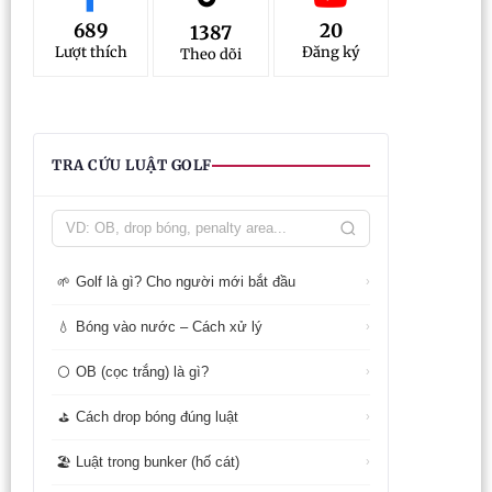
689
20
1387
Lượt thích
Đăng ký
Theo dõi
TRA CỨU LUẬT GOLF
Golf là gì? Cho người mới bắt đầu
🌱
›
Bóng vào nước – Cách xử lý
💧
›
OB (cọc trắng) là gì?
⚪
›
Cách drop bóng đúng luật
⛳
›
Luật trong bunker (hố cát)
🏖️
›