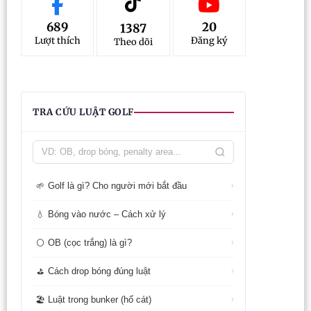
689
20
1387
Lượt thích
Đăng ký
Theo dõi
TRA CỨU LUẬT GOLF
Golf là gì? Cho người mới bắt đầu
🌱
›
Bóng vào nước – Cách xử lý
💧
›
OB (cọc trắng) là gì?
⚪
›
Cách drop bóng đúng luật
⛳
›
Luật trong bunker (hố cát)
🏖️
›