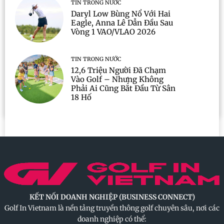
TIN TRONG NƯỚC
Daryl Low Bùng Nổ Với Hai
Eagle, Anna Lê Dẫn Đầu Sau
Vòng 1 VAO/VLAO 2026
TIN TRONG NƯỚC
12,6 Triệu Người Đã Chạm
Vào Golf – Nhưng Không
Phải Ai Cũng Bắt Đầu Từ Sân
18 Hố
KẾT NỐI DOANH NGHIỆP (BUSINESS CONNECT)
Golf In Vietnam là nền tảng truyền thông golf chuyên sâu, nơi các
doanh nghiệp có thể: