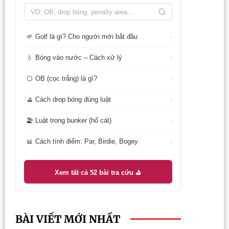
Golf là gì? Cho người mới bắt đầu
🌱
›
Bóng vào nước – Cách xử lý
💧
›
OB (cọc trắng) là gì?
⚪
›
Cách drop bóng đúng luật
⛳
›
Luật trong bunker (hố cát)
🏖️
›
Cách tính điểm: Par, Birdie, Bogey
📊
›
Xem tất cả 52 bài tra cứu ⛳
BÀI VIẾT MỚI NHẤT