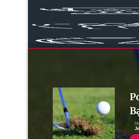
Po
B
Ho
J