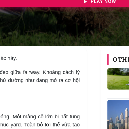
PLAY NOW
iác này.
OTH
ẹp giữa fairway. Khoảng cách lý
 thứ dường như đang mở ra cơ hội
óng. Một mảng cỏ lớn bị hất tung
chục yard. Toàn bộ lợi thế vừa tạo