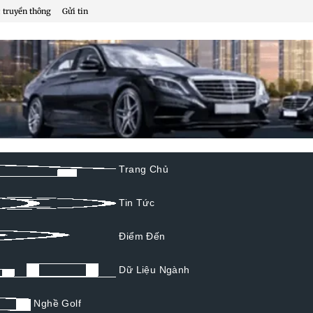
 truyền thông
Gửi tin
Trang Chủ
Tin Tức
Điểm Đến
Dữ Liệu Ngành
Nghề Golf