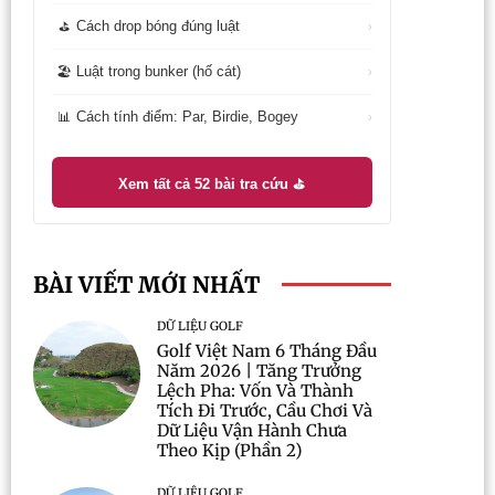
Cách drop bóng đúng luật
⛳
›
Luật trong bunker (hố cát)
🏖️
›
Cách tính điểm: Par, Birdie, Bogey
📊
›
Xem tất cả 52 bài tra cứu ⛳
BÀI VIẾT MỚI NHẤT
DỮ LIỆU GOLF
Golf Việt Nam 6 Tháng Đầu
Năm 2026 | Tăng Trưởng
Lệch Pha: Vốn Và Thành
Tích Đi Trước, Cầu Chơi Và
Dữ Liệu Vận Hành Chưa
Theo Kịp (Phần 2)
DỮ LIỆU GOLF