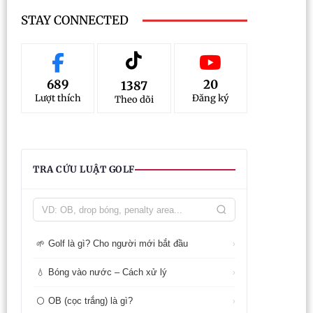
STAY CONNECTED
689
20
1387
Lượt thích
Đăng ký
Theo dõi
TRA CỨU LUẬT GOLF
Golf là gì? Cho người mới bắt đầu
🌱
›
Bóng vào nước – Cách xử lý
💧
›
OB (cọc trắng) là gì?
⚪
›