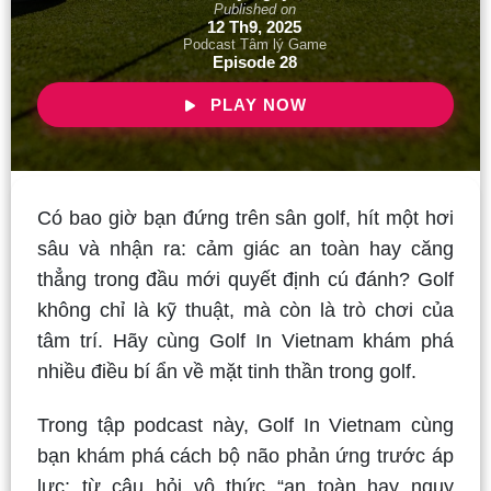
Published on
12 Th9, 2025
Podcast Tâm lý Game
Episode 28
PLAY NOW
Có bao giờ bạn đứng trên sân golf, hít một hơi
sâu và nhận ra: cảm giác an toàn hay căng
thẳng trong đầu mới quyết định cú đánh? Golf
không chỉ là kỹ thuật, mà còn là trò chơi của
tâm trí. Hãy cùng Golf In Vietnam khám phá
nhiều điều bí ẩn về mặt tinh thần trong golf.
Trong tập podcast này, Golf In Vietnam cùng
bạn khám phá cách bộ não phản ứng trước áp
lực: từ câu hỏi vô thức “an toàn hay nguy