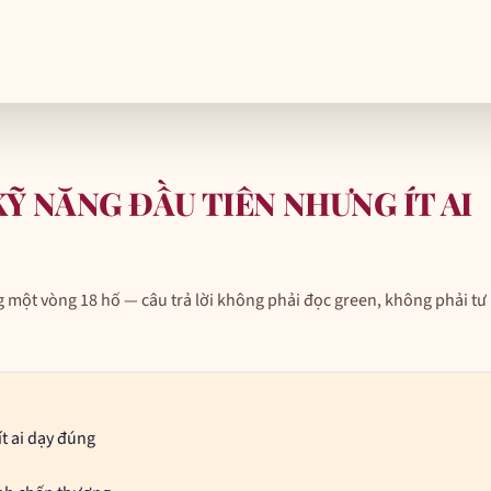
Ỹ NĂNG ĐẦU TIÊN NHƯNG ÍT AI
 một vòng 18 hố — câu trả lời không phải đọc green, không phải tư
t ai dạy đúng