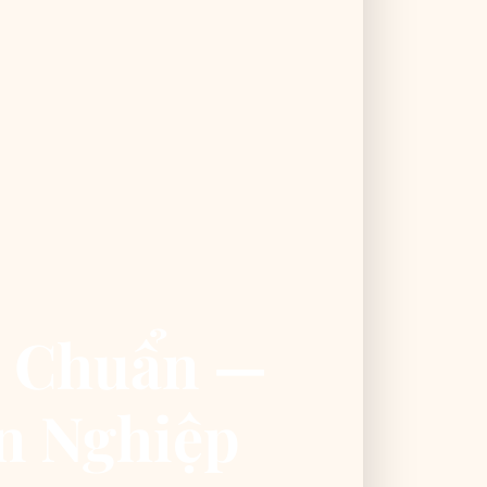
g Chuẩn —
n Nghiệp