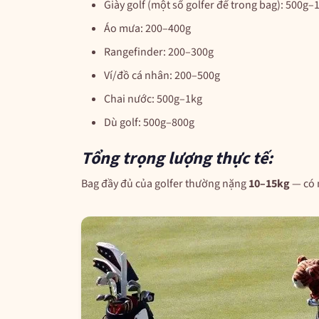
Giày golf (một số golfer để trong bag): 500g–
Áo mưa: 200–400g
Rangefinder: 200–300g
Ví/đồ cá nhân: 200–500g
Chai nước: 500g–1kg
Dù golf: 500g–800g
Tổng trọng lượng thực tế:
Bag đầy đủ của golfer thường nặng
10–15kg
— có 