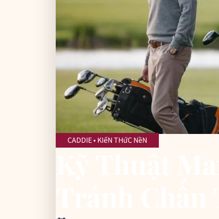
CADDIE • KIếN THứC NềN
Kỹ Thuật Ma
Tránh Chấn 