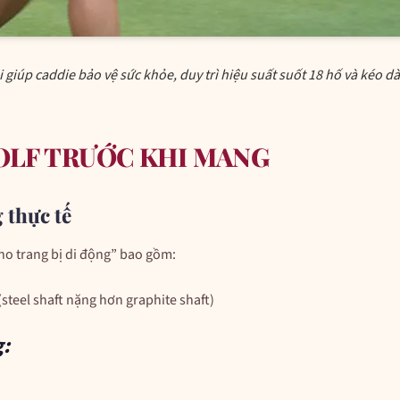
i giúp caddie bảo vệ sức khỏe, duy trì hiệu suất suốt 18 hố và kéo dà
GOLF TRƯỚC KHI MANG
 thực tế
kho trang bị di động” bao gồm:
(steel shaft nặng hơn graphite shaft)
: