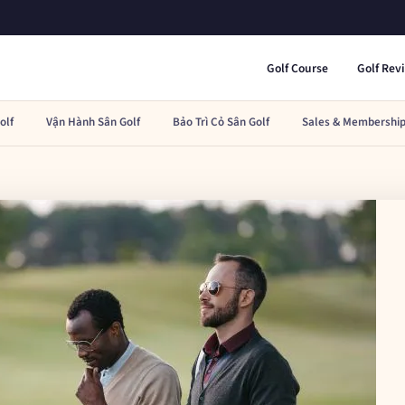
Golf Course
Golf Rev
olf
Vận Hành Sân Golf
Bảo Trì Cỏ Sân Golf
Sales & Membership