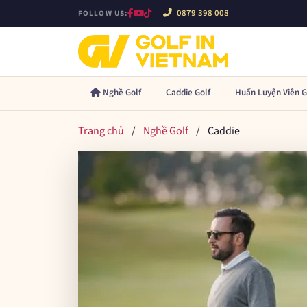
0879 398 008
FOLLOW US:
Nghề Golf
Caddie Golf
Huấn Luyện Viên G
Trang chủ
/
Nghề Golf
/
Caddie