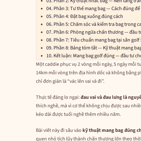
03.
Phần 2: Kỹ thuật nhấc bag — Nền tảng tr
04.
Phần 3: Tư thế mang bag — Cách đúng để 
05.
Phần 4: Đặt bag xuống đúng cách
06.
Phần 5: Chăm sóc và kiểm tra bag trong ca
07.
Phần 6: Phòng ngừa chấn thương — đầu tư
08.
Phần 7: Tiêu chuẩn mang bag tại sân golf 
09.
Phần 8: Bảng tóm tắt — Kỹ thuật mang ba
10.
Kết luận: Mang bag golf đúng — đầu tư c
Một caddie phục vụ 2 vòng mỗi ngày, 5 ngày mỗi 
14km mỗi vòng trên địa hình dốc và không bằng phẳ
chỉ đơn giản là “vác lên vai và đi”.
Thực tế đáng lo ngại:
đau vai và đau lưng là nguy
thích nghề, mà vì cơ thể không chịu được sau nhi
kéo dài được tuổi nghề thêm nhiều năm.
Bài viết này đi sâu vào
kỹ thuật mang bag đúng c
quen nhỏ tích lũy thành chấn thương lớn theo thời