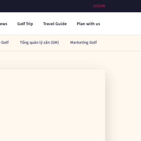
LOGIN
iews
Golf Trip
Travel Guide
Plan with us
 Golf
Tổng quản lý sân (GM)
Marketing Golf
Lễ tân / Starter Go