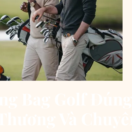
ng Bag Golf Đún
Thương Và Chuyê