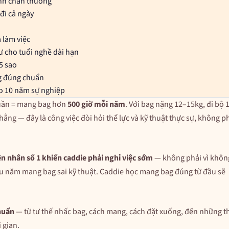
ánh chấn thương
đi cả ngày
 làm việc
 cho tuổi nghề dài hạn
5 sao
g đúng chuẩn
ho 10 năm sự nghiệp
tuần = mang bag hơn
500 giờ mỗi năm
. Với bag nặng 12–15kg, đi bộ 
ng — đây là công việc đòi hỏi thể lực và kỹ thuật thực sự, không p
ên nhân số 1 khiến caddie phải nghỉ việc sớm
— không phải vì khôn
ều năm mang bag sai kỹ thuật. Caddie học mang bag đúng từ đầu sẽ
huẩn
— từ tư thế nhấc bag, cách mang, cách đặt xuống, đến những t
 gian.