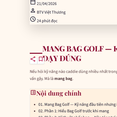
calendar_today
21/04/2026
person
BTV Việt Thương
schedule
24 phút đọc
MANG BAG GOLF — K
DẠY ĐÚNG
share
bookmark
Nếu hỏi kỹ năng nào caddie dùng nhiều nhất trong
vấn gậy. Mà là
mang bag
.
list_alt
Nội dung chính
01.
Mang Bag Golf — Kỹ năng đầu tiên nhưng í
02.
Phần 1: Hiểu Bag Golf trước khi mang