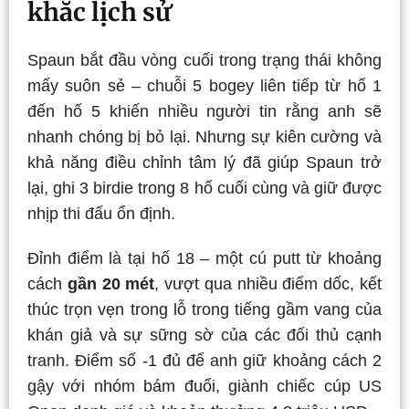
khắc lịch sử
Spaun bắt đầu vòng cuối trong trạng thái không
mấy suôn sẻ – chuỗi 5 bogey liên tiếp từ hố 1
đến hố 5 khiến nhiều người tin rằng anh sẽ
nhanh chóng bị bỏ lại. Nhưng sự kiên cường và
khả năng điều chỉnh tâm lý đã giúp Spaun trở
lại, ghi 3 birdie trong 8 hố cuối cùng và giữ được
nhịp thi đấu ổn định.
Đỉnh điểm là tại hố 18 – một cú putt từ khoảng
cách
gần 20 mét
, vượt qua nhiều điểm dốc, kết
thúc trọn vẹn trong lỗ trong tiếng gầm vang của
khán giả và sự sững sờ của các đối thủ cạnh
tranh. Điểm số -1 đủ để anh giữ khoảng cách 2
gậy với nhóm bám đuổi, giành chiếc cúp US