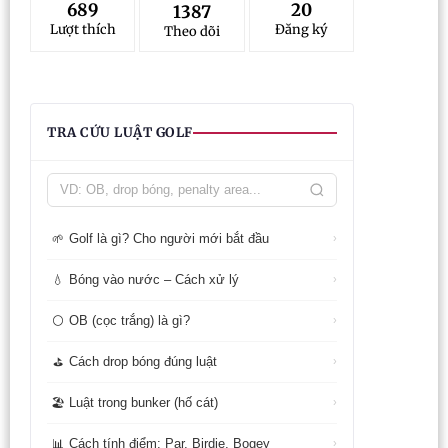
689
20
1387
Lượt thích
Đăng ký
Theo dõi
TRA CỨU LUẬT GOLF
Golf là gì? Cho người mới bắt đầu
🌱
›
Bóng vào nước – Cách xử lý
💧
›
OB (cọc trắng) là gì?
⚪
›
Cách drop bóng đúng luật
⛳
›
Luật trong bunker (hố cát)
🏖️
›
Cách tính điểm: Par, Birdie, Bogey
📊
›