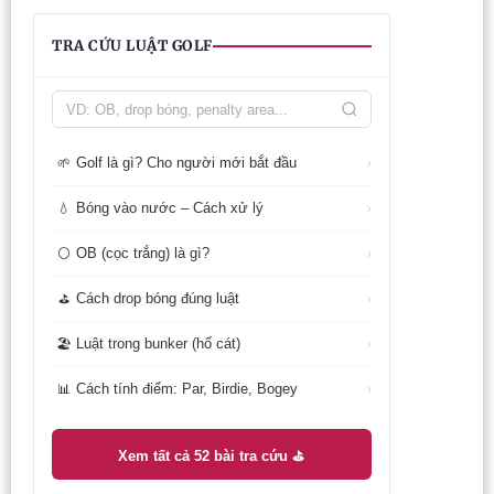
TRA CỨU LUẬT GOLF
Golf là gì? Cho người mới bắt đầu
🌱
›
Bóng vào nước – Cách xử lý
💧
›
OB (cọc trắng) là gì?
⚪
›
Cách drop bóng đúng luật
⛳
›
Luật trong bunker (hố cát)
🏖️
›
Cách tính điểm: Par, Birdie, Bogey
📊
›
Xem tất cả 52 bài tra cứu ⛳