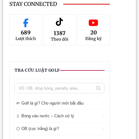
STAY CONNECTED
689
20
1387
Lượt thích
Đăng ký
Theo dõi
TRA CỨU LUẬT GOLF
Golf là gì? Cho người mới bắt đầu
🌱
›
Bóng vào nước – Cách xử lý
💧
›
OB (cọc trắng) là gì?
⚪
›