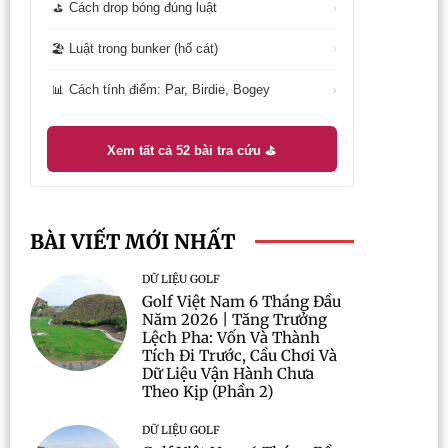
Cách drop bóng đúng luật
⛳
›
Luật trong bunker (hố cát)
🏖️
›
Cách tính điểm: Par, Birdie, Bogey
📊
›
Xem tất cả 52 bài tra cứu ⛳
BÀI VIẾT MỚI NHẤT
DỮ LIỆU GOLF
Golf Việt Nam 6 Tháng Đầu
Năm 2026 | Tăng Trưởng
Lệch Pha: Vốn Và Thành
Tích Đi Trước, Cầu Chơi Và
Dữ Liệu Vận Hành Chưa
Theo Kịp (Phần 2)
DỮ LIỆU GOLF