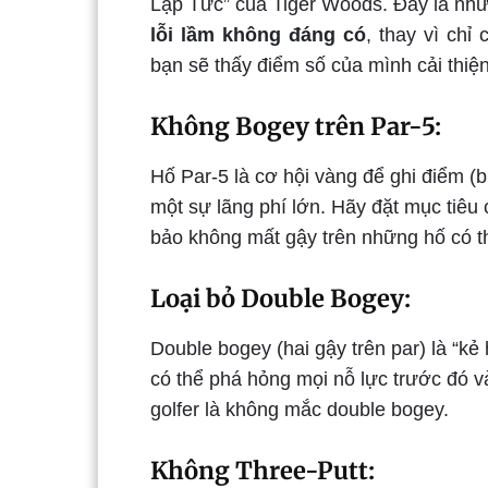
Lập Tức” của Tiger Woods. Đây là nhữ
lỗi lầm không đáng có
, thay vì chỉ
bạn sẽ thấy điểm số của mình cải thi
Không Bogey trên Par-5:
Hố Par-5 là cơ hội vàng để ghi điểm (b
một sự lãng phí lớn. Hãy đặt mục tiêu 
bảo không mất gậy trên những hố có t
Loại bỏ Double Bogey:
Double bogey (hai gậy trên par) là “kẻ
có thể phá hỏng mọi nỗ lực trước đó v
golfer là không mắc double bogey.
Không Three-Putt: