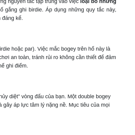
ng nguyên tắc tập trung vào việc
loại bỏ những
 cố gắng ghi birdie. Áp dụng những quy tắc này,
ện đáng kể.
irdie hoặc par). Việc mắc bogey trên hố này là
chơi an toàn, tránh rủi ro không cần thiết để đảm
hể ghi điểm.
 hủy diệt” vòng đấu của bạn. Một double bogey
à gây áp lực tâm lý nặng nề. Mục tiêu của mọi