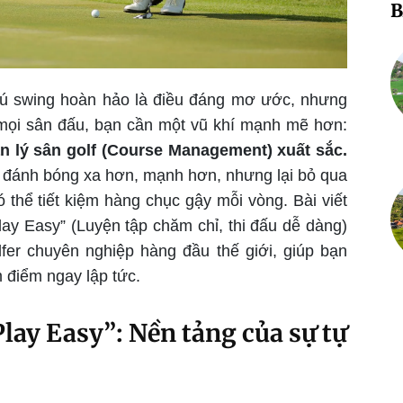
B
 cú swing hoàn hảo là điều đáng mơ ước, nhưng
mọi sân đấu, bạn cần một vũ khí mạnh mẽ hơn:
n lý sân golf (Course Management) xuất sắc.
ệc đánh bóng xa hơn, mạnh hơn, nhưng lại bỏ qua
 thể tiết kiệm hàng chục gậy mỗi vòng. Bài viết
 Play Easy” (Luyện tập chăm chỉ, thi đấu dễ dàng)
fer chuyên nghiệp hàng đầu thế giới, giúp bạn
m điểm ngay lập tức.
 Play Easy”: Nền tảng của sự tự