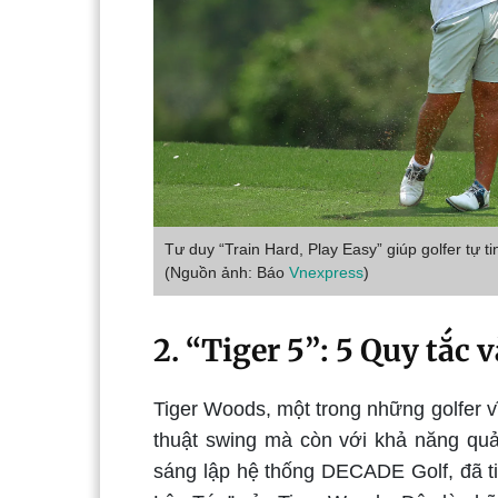
Tư duy “Train Hard, Play Easy” giúp golfer tự t
(Nguồn ảnh: Báo
Vnexpress
)
2. “Tiger 5”: 5 Quy tắc v
Tiger Woods, một trong những golfer vĩ 
thuật swing mà còn với khả năng quản
sáng lập hệ thống DECADE Golf, đã t