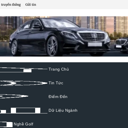
 truyền thông
Gửi tin
Trang Chủ
Tin Tức
Điểm Đến
Dữ Liệu Ngành
Nghề Golf