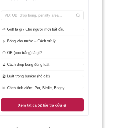
Golf là gì? Cho người mới bắt đầu
🌱
›
Bóng vào nước – Cách xử lý
💧
›
OB (cọc trắng) là gì?
⚪
›
Cách drop bóng đúng luật
⛳
›
Luật trong bunker (hố cát)
🏖️
›
Cách tính điểm: Par, Birdie, Bogey
📊
›
Xem tất cả 52 bài tra cứu ⛳