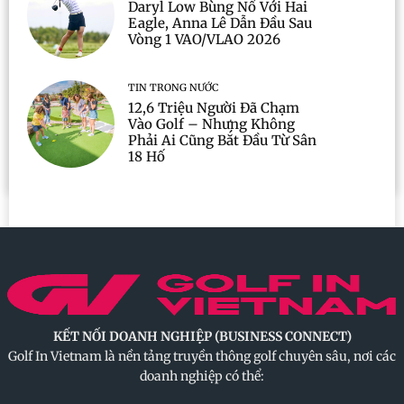
Daryl Low Bùng Nổ Với Hai
Eagle, Anna Lê Dẫn Đầu Sau
Vòng 1 VAO/VLAO 2026
TIN TRONG NƯỚC
12,6 Triệu Người Đã Chạm
Vào Golf – Nhưng Không
Phải Ai Cũng Bắt Đầu Từ Sân
18 Hố
KẾT NỐI DOANH NGHIỆP (BUSINESS CONNECT)
Golf In Vietnam là nền tảng truyền thông golf chuyên sâu, nơi các
doanh nghiệp có thể: