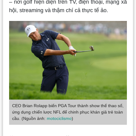
– nơi golf hiện diện trên TV, điện thoại, mạng xã
hội, streaming và thậm chí cả thực tế ảo.
CEO Brian Rolapp biến PGA Tour thành show thể thao số,
ứng dụng chiến lược NFL để chinh phục khán giả trẻ toàn
cầu. (Nguồn ảnh:
motociclismo
)