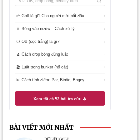
Golf là gì? Cho người mới bắt đầu
🌱
›
Bóng vào nước – Cách xử lý
💧
›
OB (cọc trắng) là gì?
⚪
›
Cách drop bóng đúng luật
⛳
›
Luật trong bunker (hố cát)
🏖️
›
Cách tính điểm: Par, Birdie, Bogey
📊
›
Xem tất cả 52 bài tra cứu ⛳
BÀI VIẾT MỚI NHẤT
DỮ LIỆU GOLF