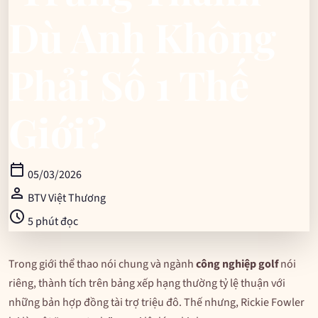
Dù Anh Không
Phải Số 1 Thế
Giới?
calendar_today
05/03/2026
person
BTV Việt Thương
schedule
5 phút đọc
Trong giới thể thao nói chung và ngành
công nghiệp golf
nói
riêng, thành tích trên bảng xếp hạng thường tỷ lệ thuận với
những bản hợp đồng tài trợ triệu đô. Thế nhưng, Rickie Fowler