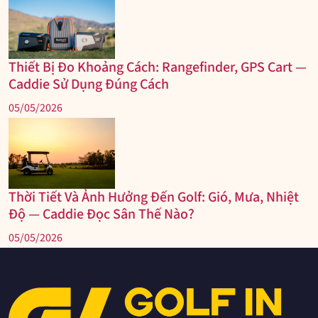
Thiết Bị Đo Khoảng Cách: Rangefinder, GPS Cart —
Caddie Sử Dụng Đúng Cách
05/05/2026
Thời Tiết Và Ảnh Hưởng Đến Golf: Gió, Mưa, Nhiệt
Độ — Caddie Đọc Sân Thế Nào?
05/05/2026