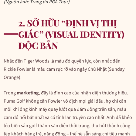
(Nguồn ảnh: Trang tin PGA Tour)
2. SỞ HỮU “ĐỊNH VỊ THỊ
GIÁC” (VISUAL IDENTITY)
ĐỘC BẢN
Nhắc đến Tiger Woods là màu đỏ quyền lực, còn nhắc đến
Rickie Fowler là màu cam rực rỡ vào ngày Chủ Nhật (Sunday
Orange).
Trong
marketing
, đây là đỉnh cao của nhận diện thương hiệu.
Puma Golf không cần Fowler vô địch mọi giải đấu, họ chỉ cần
mỗi khi ống kính máy quay lướt qua đám đông trên sân, màu
cam đó nổi bật nhất và có tính lan truyền cao nhất. Anh đã khéo
léo biến sân golf thành sàn diễn thời trang, thu hút thành công
tệp khách hàng trẻ, năng động – thế hệ sẵn sàng chi tiêu mạnh