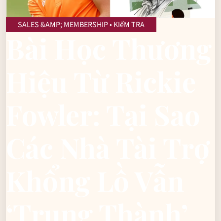
SALES &AMP; MEMBERSHIP • KIểM TRA
Bài Học Thương
Hiệu Từ Rickie
Fowler: Tại Sao
Các Nhà Tài Trợ
Khổng Lồ Vẫn
‘Trung Thành’