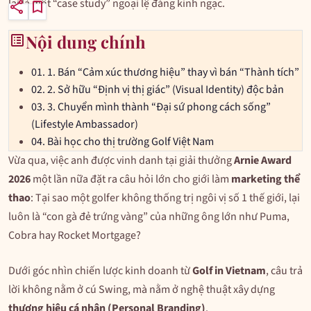
lại là một “case study” ngoại lệ đáng kinh ngạc.
share
bookmark
list_alt
Nội dung chính
01.
1. Bán “Cảm xúc thương hiệu” thay vì bán “Thành tích”
02.
2. Sở hữu “Định vị thị giác” (Visual Identity) độc bản
03.
3. Chuyển mình thành “Đại sứ phong cách sống”
(Lifestyle Ambassador)
04.
Bài học cho thị trường Golf Việt Nam
Vừa qua, việc anh được vinh danh tại giải thưởng
Arnie Award
2026
một lần nữa đặt ra câu hỏi lớn cho giới làm
marketing thể
thao
: Tại sao một golfer không thống trị ngôi vị số 1 thế giới, lại
luôn là “con gà đẻ trứng vàng” của những ông lớn như Puma,
Cobra hay Rocket Mortgage?
Dưới góc nhìn chiến lược kinh doanh từ
Golf in Vietnam
, câu trả
lời không nằm ở cú Swing, mà nằm ở nghệ thuật xây dựng
thương hiệu cá nhân (Personal Branding)
.