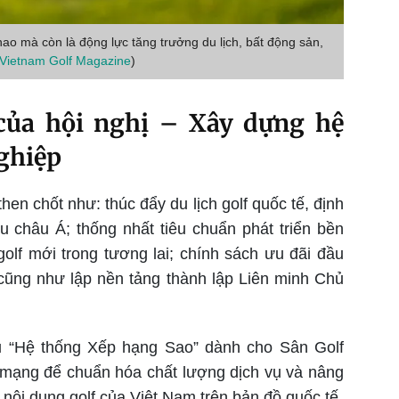
hao mà còn là động lực tăng trưởng du lịch, bất động sản,
Vietnam Golf Magazine
)
của hội nghị – Xây dựng hệ
nghiệp
n chốt như: thúc đẩy du lịch golf quốc tế, định
u châu Á; thống nhất tiêu chuẩn phát triển bền
lf mới trong tương lai; chính sách ưu đãi đầu
cũng như lập nền tảng thành lập Liên minh Chủ
ệu “Hệ thống Xếp hạng Sao” dành cho Sân Golf
mạng để chuẩn hóa chất lượng dịch vụ và nâng
ế nội dung golf của Việt Nam trên bản đồ quốc tế.