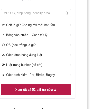
Golf là gì? Cho người mới bắt đầu
🌱
›
Bóng vào nước – Cách xử lý
💧
›
OB (cọc trắng) là gì?
⚪
›
Cách drop bóng đúng luật
⛳
›
Luật trong bunker (hố cát)
🏖️
›
Cách tính điểm: Par, Birdie, Bogey
📊
›
Xem tất cả 52 bài tra cứu ⛳