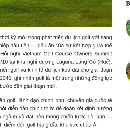
B
ời kỳ mới trong phát triển du lịch golf với sáng
ghiệp đầu tiên — dấu ấn của sự kết hợp giữa thể
g. Hội nghị Vietnam Golf Course Owners Summit
/10 tại khu nghỉ dưỡng Laguna Lăng Cô (Huế),
ển golf và kinh tế du lịch kéo dài cho giai đoạn
040, ghi nhận golf là một trong những động lực
n bước đến giai đoạn mới
.
ân golf, lãnh đạo chính phủ, chuyên gia quốc tế
i một diễn đàn chính thức để đoàn kết định hướng
ẩn ngành và đặt nền móng chiến lược dài hạn —
h điểm đến golf hàng đầu khu vực châu Á.