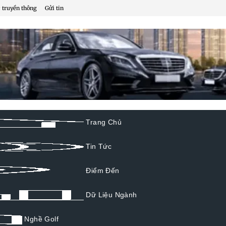
 truyền thông
Gửi tin
Trang Chủ
Tin Tức
Điểm Đến
Dữ Liệu Ngành
Nghề Golf