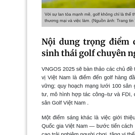
Với sự lan tỏa mạnh mẽ, golf không chỉ là thể t
thương mại và việc làm. (Nguồn ảnh: Trang tin
Nội dung trọng điểm 
sinh thái golf chuyên 
VNGOS 2025 sẽ bàn thảo các chủ đề the
vị Việt Nam là điểm đến golf hàng đầ
vững; quy hoạch mạng lưới 100 sân go
tư, mô hình hợp tác công–tư và FDI, 
sân Golf Việt Nam
.
Một điểm sáng khác là việc giới thi
Quốc gia Việt Nam — bước tiến cách 
cao trải nghiệm người chơi, tăng vị th