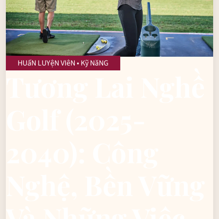
HUấN LUYệN VIêN • Kỹ NăNG
Tương Lai Nghề
Golf (2025-
2040): Công
Nghệ, Bền Vững
Và Những Việc