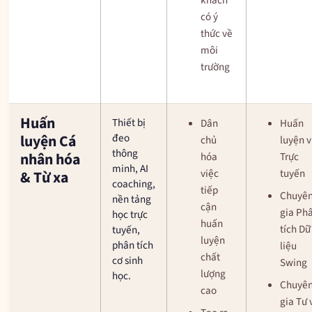
khách
có ý
thức về
môi
trường
Huấn
Thiết bị
Dân
Huấn
đeo
luyện Cá
chủ
luyện v
thông
nhân hóa
hóa
Trực
minh, AI
việc
tuyến
& Từ xa
coaching,
tiếp
Chuyê
nền tảng
cận
gia Ph
học trực
huấn
tích Dữ
tuyến,
luyện
phân tích
liệu
chất
cơ sinh
Swing
lượng
học.
Chuyê
cao
gia Tư 