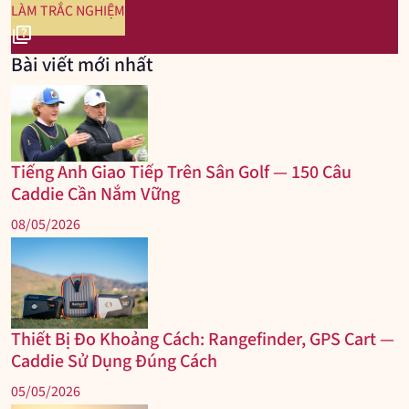
LÀM TRẮC NGHIỆM
quiz
Bài viết mới nhất
Tiếng Anh Giao Tiếp Trên Sân Golf — 150 Câu
Caddie Cần Nắm Vững
08/05/2026
Thiết Bị Đo Khoảng Cách: Rangefinder, GPS Cart —
Caddie Sử Dụng Đúng Cách
05/05/2026