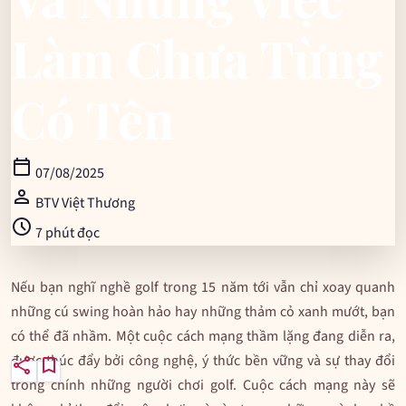
Làm Chưa Từng
Có Tên
calendar_today
07/08/2025
person
BTV Việt Thương
schedule
7 phút đọc
Nếu bạn nghĩ nghề golf trong 15 năm tới vẫn chỉ xoay quanh
những cú swing hoàn hảo hay những thảm cỏ xanh mướt, bạn
có thể đã nhầm. Một cuộc cách mạng thầm lặng đang diễn ra,
được thúc đẩy bởi công nghệ, ý thức bền vững và sự thay đổi
share
bookmark
trong chính những người chơi golf. Cuộc cách mạng này sẽ