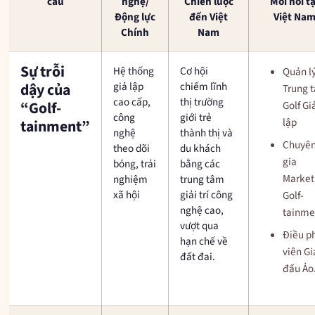
cầu
nghệ/
Chiến lược
Mới nổi tạ
Động lực
đến Việt
Việt Na
Chính
Nam
Sự trỗi
Hệ thống
Cơ hội
Quản l
giả lập
chiếm lĩnh
dậy của
Trung 
cao cấp,
thị trường
“Golf-
Golf Gi
công
giới trẻ
lập
tainment”
nghệ
thành thị và
Chuyê
theo dõi
du khách
gia
bóng, trải
bằng các
Market
nghiệm
trung tâm
xã hội
giải trí công
Golf-
nghệ cao,
tainme
vượt qua
Điều p
hạn chế về
viên Gi
đất đai.
đấu Ảo