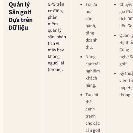
Quản lý
GPS trên
Tối ưu
Chuyê
xe điện,
Sân golf
hóa
gia Ph
phần
Dựa trên
vận
tích Dữ
mềm
hành,
liệu Go
Dữ liệu
quản lý
tăng
Quản l
sân, phân
doanh
Hệ thố
tích AI,
thu.
Công
máy bay
không
Nâng
nghệ S
người lái
cao trải
golf
(drone).
nghiệm
Kỹ thu
khách
viên Tí
hàng.
hợp Hệ
Tạo lợi
thống
thế
cạnh
tranh
cho các
sân golf