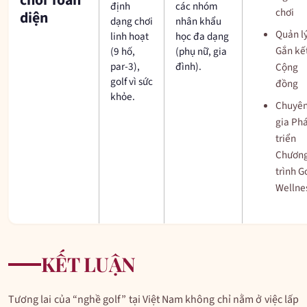
chơi Toàn
định
các nhóm
chơi
diện
dạng chơi
nhân khẩu
Quản l
linh hoạt
học đa dạng
Gắn kế
(9 hố,
(phụ nữ, gia
par-3),
đình).
Cộng
golf vì sức
đồng
khỏe.
Chuyê
gia Ph
triển
Chươn
trình G
Wellne
KẾT LUẬN
Tương lai của “nghề golf” tại Việt Nam không chỉ nằm ở việc lấp