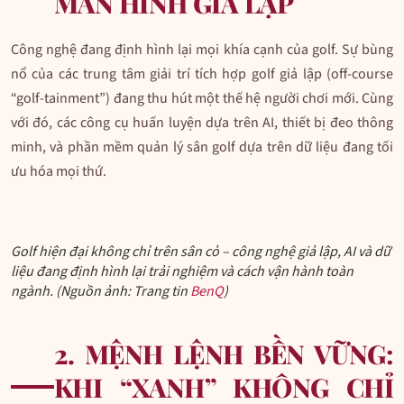
MÀN HÌNH GIẢ LẬP
Công nghệ đang định hình lại mọi khía cạnh của golf. Sự bùng
nổ của các trung tâm giải trí tích hợp golf giả lập (off-course
“golf-tainment”) đang thu hút một thế hệ người chơi mới. Cùng
với đó, các công cụ huấn luyện dựa trên AI, thiết bị đeo thông
minh, và phần mềm quản lý sân golf dựa trên dữ liệu đang tối
ưu hóa mọi thứ.
Golf hiện đại không chỉ trên sân cỏ – công nghệ giả lập, AI và dữ
liệu đang định hình lại trải nghiệm và cách vận hành toàn
ngành. (Nguồn ảnh: Trang tin
BenQ
)
2. MỆNH LỆNH BỀN VỮNG:
KHI “XANH” KHÔNG CHỈ