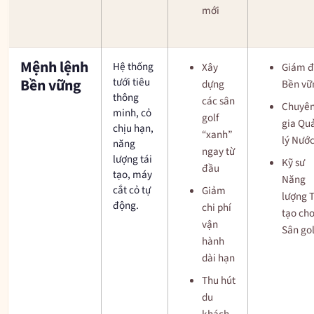
mới
Mệnh lệnh
Hệ thống
Xây
Giám đ
tưới tiêu
Bền vững
dựng
Bền vữ
thông
các sân
Chuyê
minh, cỏ
golf
gia Qu
chịu hạn,
“xanh”
lý Nướ
năng
ngay từ
lượng tái
Kỹ sư
đầu
tạo, máy
Năng
cắt cỏ tự
Giảm
lượng T
động.
chi phí
tạo ch
vận
Sân gol
hành
dài hạn
Thu hút
du