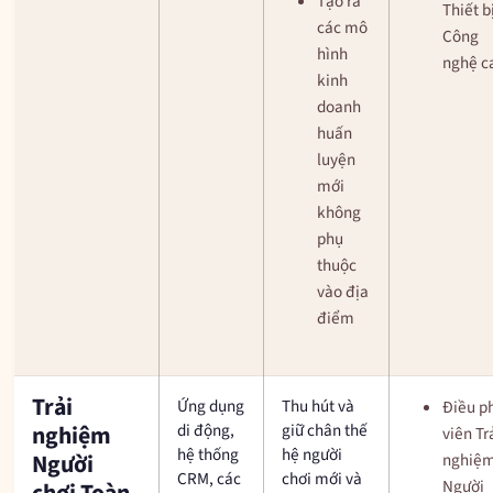
Tạo ra
Thiết b
các mô
Công
hình
nghệ c
kinh
doanh
huấn
luyện
mới
không
phụ
thuộc
vào địa
điểm
Trải
Ứng dụng
Thu hút và
Điều p
di động,
giữ chân thế
nghiệm
viên Tr
hệ thống
hệ người
Người
nghiệ
CRM, các
chơi mới và
Người