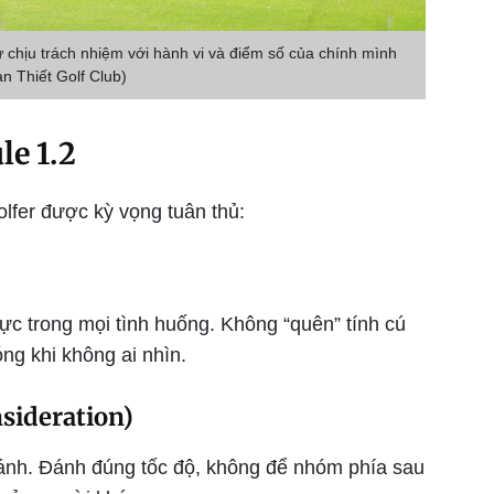
tự chịu trách nhiệm với hành vi và điểm số của chính mình
n Thiết Golf Club)
le 1.2
olfer được kỳ vọng tuân thủ:
hực trong mọi tình huống. Không “quên” tính cú
bóng khi không ai nhìn.
sideration)
đánh. Đánh đúng tốc độ, không để nhóm phía sau