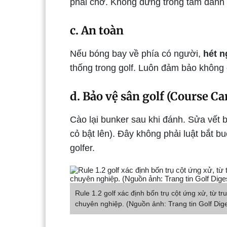
phải chờ. Không đứng trong tầm đánh
c. An toàn
Nếu bóng bay về phía có người,
hét n
thống trong golf. Luôn đảm bảo không 
d. Bảo vệ sân golf (Course Ca
Cào lại bunker sau khi đánh. Sửa vết b
cỏ bật lên). Đây không phải luật bắt 
golfer.
Rule 1.2 golf xác định bốn trụ cột ứng xử, từ t
chuyên nghiệp. (Nguồn ảnh: Trang tin Golf Dige