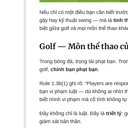
Nếu chỉ có một điều bạn cần biết trướ
gậy hay kỹ thuật swing — mà là
tinh t
biệt giữa golf và mọi môn thể thao khá
Golf — Môn thể thao củ
Trong bóng đá, trọng tài phạt bạn. Tr
golf,
chính bạn phạt bạn
.
Rule 1.3b(1) ghi rõ: “Players are respo
bạn vi phạm luật — dù không ai nhìn 
biết mình vi phạm mà cố tình không tự p
Đây không chỉ là luật. Đây là
triết lý
: 
giám sát bản thân.