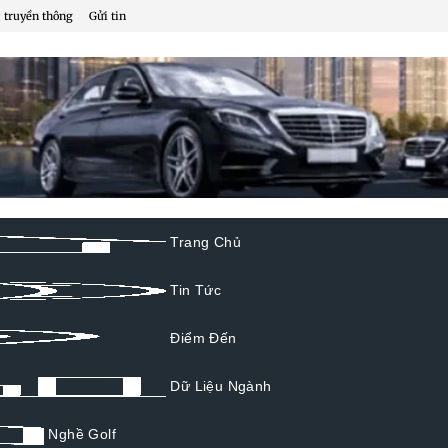
 truyền thông
Gửi tin
Trang Chủ
Tin Tức
Điểm Đến
Dữ Liệu Ngành
Nghề Golf