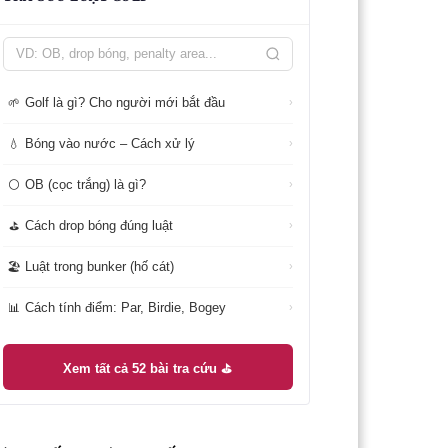
Golf là gì? Cho người mới bắt đầu
🌱
›
Bóng vào nước – Cách xử lý
💧
›
OB (cọc trắng) là gì?
⚪
›
Cách drop bóng đúng luật
⛳
›
Luật trong bunker (hố cát)
🏖️
›
Cách tính điểm: Par, Birdie, Bogey
📊
›
Xem tất cả 52 bài tra cứu ⛳