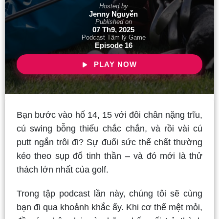
Hosted by
Jenny Nguyễn
Published on
07 Th9, 2025
Podcast Tâm lý Game
Episode 16
PLAY NOW
Bạn bước vào hố 14, 15 với đôi chân nặng trĩu,
cú swing bỗng thiếu chắc chắn, và rồi vài cú
putt ngắn trôi đi? Sự đuối sức thể chất thường
kéo theo sụp đổ tinh thần – và đó mới là thử
thách lớn nhất của golf.
Trong tập podcast lần này, chúng tôi sẽ cùng
bạn đi qua khoảnh khắc ấy. Khi cơ thể mệt mỏi,