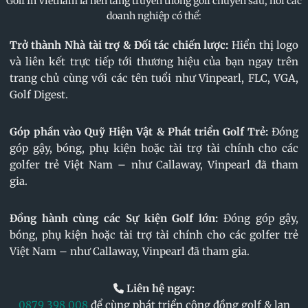
Golf In Vietnam là nền tảng truyền thông golf chuyên sâu, nơi các
doanh nghiệp có thể:
Trở thành Nhà tài trợ & Đối tác chiến lược:
Hiển thị logo
và liên kết trực tiếp tới thương hiệu của bạn ngay trên
trang chủ cùng với các tên tuổi như Vinpearl, FLC, VGA,
Golf Digest.
Góp phần vào Quỹ Hiện Vật & Phát triển Golf Trẻ:
Đóng
góp gậy, bóng, phụ kiện hoặc tài trợ tài chính cho các
golfer trẻ Việt Nam – như Callaway, Vinpearl đã tham
gia.
Đồng hành cùng các Sự kiện Golf lớn:
Đóng góp gậy,
bóng, phụ kiện hoặc tài trợ tài chính cho các golfer trẻ
Việt Nam – như Callaway, Vinpearl đã tham gia.
Liên hệ ngay:
0879 398 008
để cùng phát triển cộng đồng golf & lan