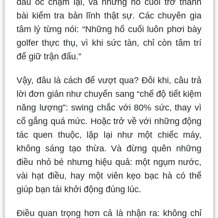
đầu óc chậm lại, và những hố cuối trở thành
bài kiểm tra bản lĩnh thật sự. Các chuyên gia
tâm lý từng nói: “Những hố cuối luôn phơi bày
golfer thực thụ, vì khi sức tàn, chỉ còn tâm trí
để giữ trận đấu.”
Vậy, đâu là cách để vượt qua? Đôi khi, câu trả
lời đơn giản như chuyển sang “chế độ tiết kiệm
năng lượng”: swing chắc với 80% sức, thay vì
cố gắng quá mức. Hoặc trở về với những động
tác quen thuộc, lặp lại như một chiếc máy,
không sáng tạo thừa. Và đừng quên những
điều nhỏ bé nhưng hiệu quả: một ngụm nước,
vài hạt điều, hay một viên kẹo bạc hà có thể
giúp bạn tái khởi động đúng lúc.
Điều quan trọng hơn cả là nhận ra: không chỉ