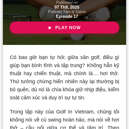
Published on
07 Th9, 2025
Podcast Tâm lý Game
Episode 17
PLAY NOW
Có bao giờ bạn tự hỏi: giữa sân golf, điều gì
giúp bạn bình tĩnh và tập trung? Không hẳn kỹ
thuật hay chiến thuật, mà chính là… hơi thở.
Thứ tưởng chừng hiển nhiên này lại thường bị
bỏ quên, dù nó là chìa khóa giữ nhịp điệu, kiểm
soát cảm xúc và duy trì sự tự tin.
Trong tập này của Golf In Vietnam, chúng tôi
không nói về cú swing hoàn hảo, mà nói về hơi
thở – cầu nối giữa cơ thể và tâm trí. Theo