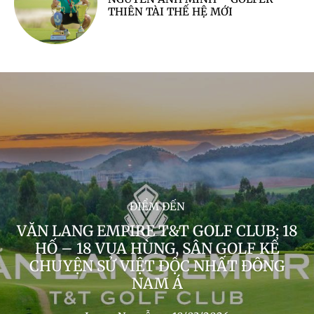
THIÊN TÀI THẾ HỆ MỚI
ĐIỂM ĐẾN
VĂN LANG EMPIRE T&T GOLF CLUB: 18
HỐ – 18 VUA HÙNG, SÂN GOLF KỂ
CHUYỆN SỬ VIỆT ĐỘC NHẤT ĐÔNG
NAM Á