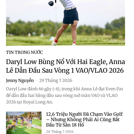
TIN TRONG NƯỚC
Daryl Low Bùng Nổ Với Hai Eagle, Anna
Lê Dẫn Đầu Sau Vòng 1 VAO/VLAO 2026
Jenny Nguyễn
-
29 Tháng 7 2026
Daryl Low đánh 66 gậy (-6), trong khi Anna Lê đạt Even Par
để dẫn đầu hai bảng đấu sau vòng mở màn VAO và VLAO
2026 tại Royal Long An.
12,6 Triệu Người Đã Chạm Vào Golf
– Nhưng Không Phải Ai Cũng Bắt
Đầu Từ Sân 18 Hố
28 Tháng 7 2026