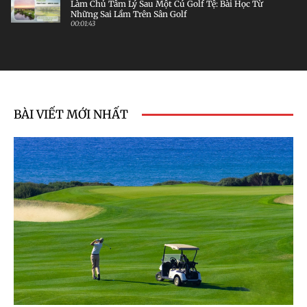
Làm Chủ Tâm Lý Sau Một Cú Golf Tệ: Bài Học Từ
Những Sai Lầm Trên Sân Golf
00:01:43
BÀI VIẾT MỚI NHẤT