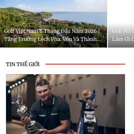
Golf Việt Nam 6 Tháng Đầu Năm 2026 |
Golf Nữ 
Tăng Trưởng Lệch Pha: Vốn Và Thành
Làm Gì Đ
Tích Đi Trước, Cầu Chơi Và Dữ Liệu Vận
Hành Chưa Theo Kịp (Phần 1)
TIN THẾ GIỚI