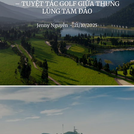
– TUYỆT TÁC GOLF GIỮA THUNG
LŨNG TAM ĐẢO
Jenny Nguyễn
-
21/10/2025