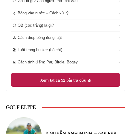
Golf là gì? Cho người mới bắt đầu
🌱
›
Bóng vào nước – Cách xử lý
💧
›
OB (cọc trắng) là gì?
⚪
›
Cách drop bóng đúng luật
⛳
›
Luật trong bunker (hố cát)
🏖️
›
Cách tính điểm: Par, Birdie, Bogey
📊
›
Xem tất cả 52 bài tra cứu ⛳
GOLF ELITE
NGUYỄN ANH MINH – GOLFER