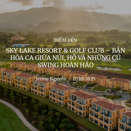
ĐIỂM ĐẾN
SKY LAKE RESORT & GOLF CLUB – BẢN
HÒA CA GIỮA NÚI, HỒ VÀ NHỮNG CÚ
SWING HOÀN HẢO
Jenny Nguyễn
-
21/10/2025