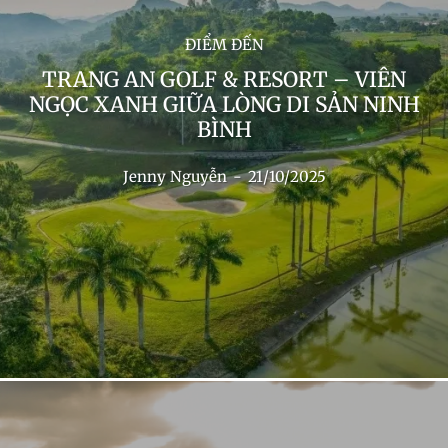
ĐIỂM ĐẾN
TRANG AN GOLF & RESORT – VIÊN
NGỌC XANH GIỮA LÒNG DI SẢN NINH
BÌNH
Jenny Nguyễn
-
21/10/2025