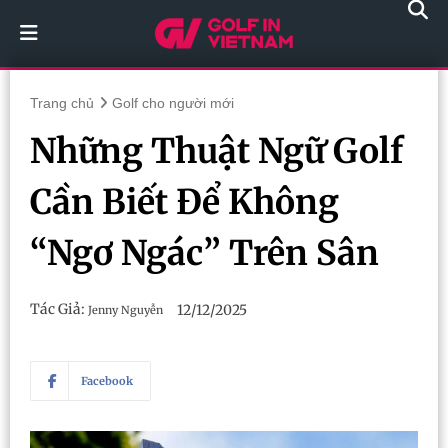
Trang chủ
Golf cho người mới
Những Thuật Ngữ Golf
Cần Biết Để Không
“Ngơ Ngác” Trên Sân
Tác Giả:
12/12/2025
Jenny Nguyễn
Facebook