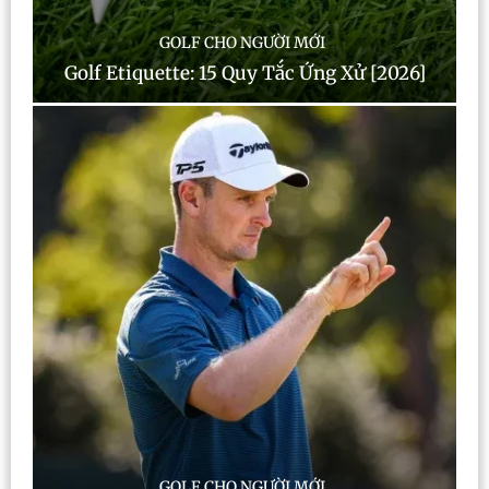
GOLF CHO NGƯỜI MỚI
Golf Etiquette: 15 Quy Tắc Ứng Xử [2026]
GOLF CHO NGƯỜI MỚI