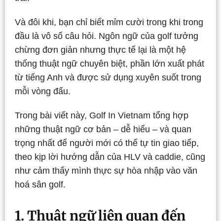
Và đôi khi, bạn chỉ biết mỉm cười trong khi trong
đầu là vô số câu hỏi. Ngôn ngữ của golf tưởng
chừng đơn giản nhưng thực tế lại là một hệ
thống thuật ngữ chuyên biệt, phần lớn xuất phát
từ tiếng Anh và được sử dụng xuyên suốt trong
mỗi vòng đấu.
Trong bài viết này, Golf In Vietnam tổng hợp
những thuật ngữ cơ bản – dễ hiểu – và quan
trọng nhất để người mới có thể tự tin giao tiếp,
theo kịp lời hướng dẫn của HLV và caddie, cũng
như cảm thấy mình thực sự hòa nhập vào văn
hoá sân golf.
1. Thuật ngữ liên quan đến