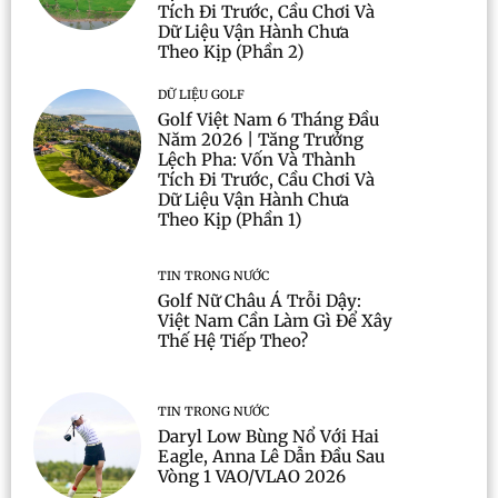
Tích Đi Trước, Cầu Chơi Và
Dữ Liệu Vận Hành Chưa
Theo Kịp (Phần 2)
DỮ LIỆU GOLF
Golf Việt Nam 6 Tháng Đầu
Năm 2026 | Tăng Trưởng
Lệch Pha: Vốn Và Thành
Tích Đi Trước, Cầu Chơi Và
Dữ Liệu Vận Hành Chưa
Theo Kịp (Phần 1)
TIN TRONG NƯỚC
Golf Nữ Châu Á Trỗi Dậy:
Việt Nam Cần Làm Gì Để Xây
Thế Hệ Tiếp Theo?
TIN TRONG NƯỚC
Daryl Low Bùng Nổ Với Hai
Eagle, Anna Lê Dẫn Đầu Sau
Vòng 1 VAO/VLAO 2026