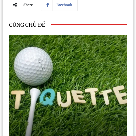
Share
Facebook
CÙNG CHỦ ĐỀ