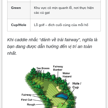
Green
Khu vực cỏ mịn quanh lỗ, nơi thực hiện
các cú gạt
Cup/Hole
Lỗ golf – đích cuối cùng của mỗi hố
Khi caddie nhắc “đánh về trái fairway”, nghĩa là
bạn đang được dẫn hướng đến vị trí an toàn
nhất.