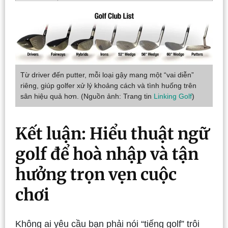
Từ driver đến putter, mỗi loại gậy mang một “vai diễn”
riêng, giúp golfer xử lý khoảng cách và tình huống trên
sân hiệu quả hơn. (Nguồn ảnh: Trang tin
Linking Golf
)
Kết luận: Hiểu thuật ngữ
golf để hoà nhập và tận
hưởng trọn vẹn cuộc
chơi
Không ai yêu cầu bạn phải nói “tiếng golf” trôi