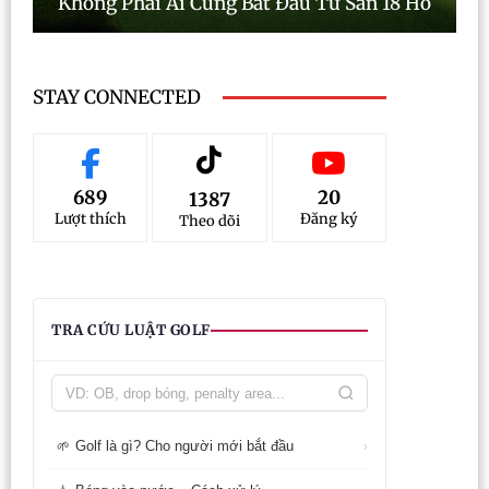
Không Phải Ai Cũng Bắt Đầu Từ Sân 18 Hố
STAY CONNECTED
689
20
1387
Lượt thích
Đăng ký
Theo dõi
TRA CỨU LUẬT GOLF
Golf là gì? Cho người mới bắt đầu
🌱
›