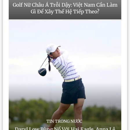
Golf Nữ Châu Á Trỗi Dậy: Việt Nam Cần Làm
Gì Để Xây Thế Hệ Tiếp Theo?
TIN TRONG NƯỚC
Daryl Low Bùng Nổ Với Hai Eagle, Anna Lê