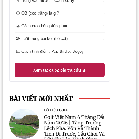
Bóng vào nước – Cách xử lý
💧
›
OB (cọc trắng) là gì?
⚪
›
Cách drop bóng đúng luật
⛳
›
Luật trong bunker (hố cát)
🏖️
›
Cách tính điểm: Par, Birdie, Bogey
📊
›
Xem tất cả 52 bài tra cứu ⛳
BÀI VIẾT MỚI NHẤT
DỮ LIỆU GOLF
Golf Việt Nam 6 Tháng Đầu
Năm 2026 | Tăng Trưởng
Lệch Pha: Vốn Và Thành
Tích Đi Trước, Cầu Chơi Và