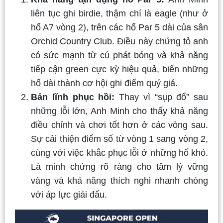
liên tục ghi birdie, thậm chí là eagle (như ở
hố A7 vòng 2), trên các hố Par 5 dài của sân
Orchid Country Club. Điều này chứng tỏ anh
có sức mạnh từ cú phát bóng và khả năng
tiếp cận green cực kỳ hiệu quả, biến những
hố dài thành cơ hội ghi điểm quý giá.
Bản lĩnh phục hồi:
Thay vì “sụp đổ” sau
những lỗi lớn, Anh Minh cho thấy khả năng
điều chỉnh và chơi tốt hơn ở các vòng sau.
Sự cải thiện điểm số từ vòng 1 sang vòng 2,
cùng với việc khắc phục lỗi ở những hố khó.
Là minh chứng rõ ràng cho tâm lý vững
vàng và khả năng thích nghi nhanh chóng
với áp lực giải đấu.