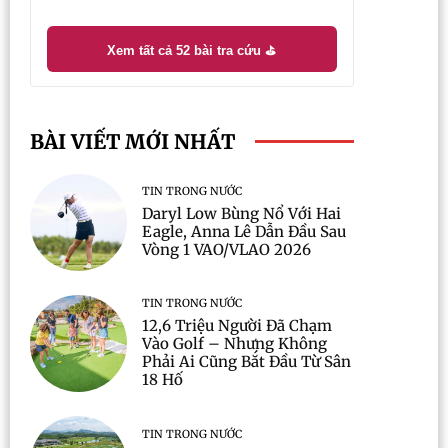
Xem tất cả 52 bài tra cứu ⛳
BÀI VIẾT MỚI NHẤT
TIN TRONG NƯỚC
Daryl Low Bùng Nổ Với Hai
Eagle, Anna Lê Dẫn Đầu Sau
Vòng 1 VAO/VLAO 2026
TIN TRONG NƯỚC
12,6 Triệu Người Đã Chạm
Vào Golf – Nhưng Không
Phải Ai Cũng Bắt Đầu Từ Sân
18 Hố
TIN TRONG NƯỚC