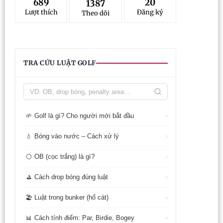
689
20
1387
Lượt thích
Đăng ký
Theo dõi
TRA CỨU LUẬT GOLF
Golf là gì? Cho người mới bắt đầu
🌱
›
Bóng vào nước – Cách xử lý
💧
›
OB (cọc trắng) là gì?
⚪
›
Cách drop bóng đúng luật
⛳
›
Luật trong bunker (hố cát)
🏖️
›
Cách tính điểm: Par, Birdie, Bogey
📊
›