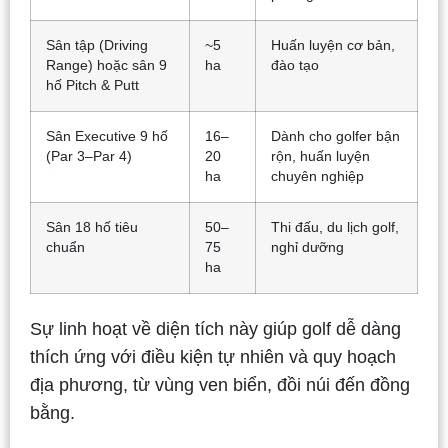
Sân tập (Driving
~5
Huấn luyện cơ bản,
Range) hoặc sân 9
ha
đào tạo
hố Pitch & Putt
Sân Executive 9 hố
16–
Dành cho golfer bận
(Par 3–Par 4)
20
rộn, huấn luyện
ha
chuyên nghiệp
Sân 18 hố tiêu
50–
Thi đấu, du lịch golf,
chuẩn
75
nghỉ dưỡng
ha
Sự linh hoạt về diện tích này giúp golf dễ dàng
thích ứng với điều kiện tự nhiên và quy hoạch
địa phương, từ vùng ven biển, đồi núi đến đồng
bằng.