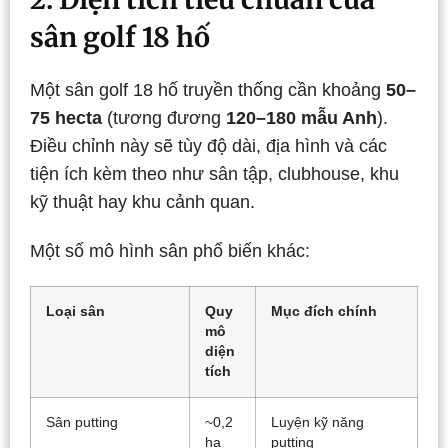
sân golf 18 hố
Một sân golf 18 hố truyền thống cần khoảng
50–
75 hecta
(tương đương
120–180 mẫu Anh
).
Điều chỉnh này sẽ tùy độ dài, địa hình và các
tiện ích kèm theo như sân tập, clubhouse, khu
kỹ thuật hay khu cảnh quan.
Một số mô hình sân phổ biến khác:
Loại sân
Quy
Mục đích chính
mô
diện
tích
Sân putting
~0,2
Luyện kỹ năng
ha
putting