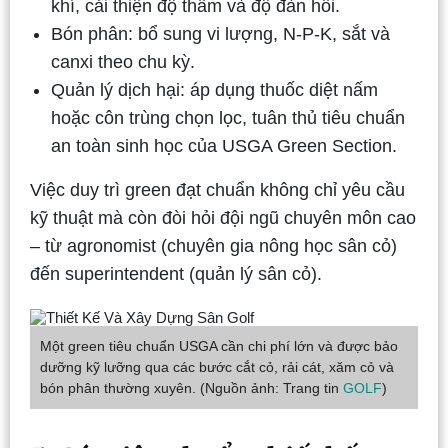
khí, cải thiện độ thấm và độ đàn hồi.
Bón phân: bổ sung vi lượng, N-P-K, sắt và
canxi theo chu kỳ.
Quản lý dịch hại: áp dụng thuốc diệt nấm
hoặc côn trùng chọn lọc, tuân thủ tiêu chuẩn
an toàn sinh học của USGA Green Section.
Việc duy trì green đạt chuẩn không chỉ yêu cầu
kỹ thuật mà còn đòi hỏi đội ngũ chuyên môn cao
– từ agronomist (chuyên gia nông học sân cỏ)
đến superintendent (quản lý sân cỏ).
Một green tiêu chuẩn USGA cần chi phí lớn và được bảo
dưỡng kỹ lưỡng qua các bước cắt cỏ, rải cát, xăm cỏ và
bón phân thường xuyên. (Nguồn ảnh: Trang tin
GOLF
)