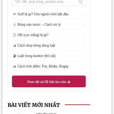
Golf là gì? Cho người mới bắt đầu
🌱
›
Bóng vào nước – Cách xử lý
💧
›
OB (cọc trắng) là gì?
⚪
›
Cách drop bóng đúng luật
⛳
›
Luật trong bunker (hố cát)
🏖️
›
Cách tính điểm: Par, Birdie, Bogey
📊
›
Xem tất cả 52 bài tra cứu ⛳
BÀI VIẾT MỚI NHẤT