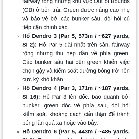
fairway rộng nhưng khu vực Out of Bounds
(OB) ở bên trái. Green được nâng cao nhẹ
và bảo vệ bởi các bunker sâu, đòi hỏi cú
tiếp cận chính xác.
Hố Dendro 3 (Par 5, 573m / ~627 yards,
SI 2):
Hố Par 5 dài nhất trên sân, fairway
rộng nhưng thu hẹp dần về phía green.
Các bunker sâu hai bên green khiến việc
chọn gậy và kiểm soát đường bóng trở nên
cực kỳ khó khăn.
Hố Dendro 4 (Par 3, 171m / ~187 yards,
SI 16):
Hố Par 3 lên dốc, bao quanh bởi
bunker, green dốc về phía sau, đòi hỏi
kiểm soát khoảng cách cẩn thận để tránh
bóng lăn quá xa hoặc vào bẫy.
Hố Dendro 6 (Par 5, 443m / ~485 yards,