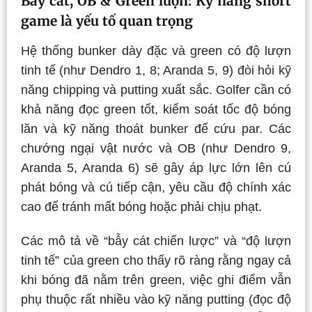
Bẫy cát, OB & Green lượn: Kỹ năng short
game là yếu tố quan trọng
Hệ thống bunker dày đặc và green có độ lượn
tinh tế (như Dendro 1, 8; Aranda 5, 9) đòi hỏi kỹ
năng chipping và putting xuất sắc. Golfer cần có
khả năng đọc green tốt, kiểm soát tốc độ bóng
lăn và kỹ năng thoát bunker để cứu par. Các
chướng ngại vật nước và OB (như Dendro 9,
Aranda 5, Aranda 6) sẽ gây áp lực lớn lên cú
phát bóng và cú tiếp cận, yêu cầu độ chính xác
cao để tránh mất bóng hoặc phải chịu phạt.
Các mô tả về “bẫy cát chiến lược” và “độ lượn
tinh tế” của green cho thấy rõ ràng rằng ngay cả
khi bóng đã nằm trên green, việc ghi điểm vẫn
phụ thuộc rất nhiều vào kỹ năng putting (đọc độ