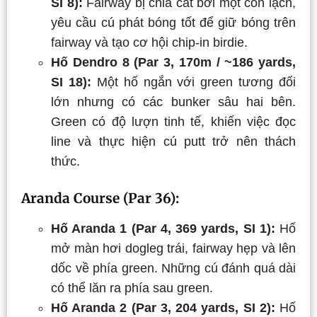
SI 8):
Fairway bị chia cắt bởi một con lạch,
yêu cầu cú phát bóng tốt để giữ bóng trên
fairway và tạo cơ hội chip-in birdie.
Hố Dendro 8 (Par 3, 170m / ~186 yards,
SI 18):
Một hố ngắn với green tương đối
lớn nhưn
g có các bunker sâu hai bên.
Green có độ lượn tinh tế, khiến việc đọc
line và thực hiện cú putt trở nên thách
thức.
Aranda Course (Par 36):
Hố Aranda 1 (Par 4, 369 yards, SI 1):
Hố
mở màn hơi dogleg trái, fairway hẹp và lên
dốc về phía green. Những cú đánh quá dài
có thể lăn ra phía sau green.
Hố Aranda 2 (Par 3, 204 yards, SI 2):
Hố