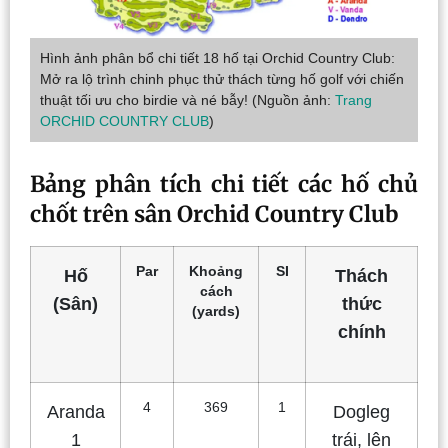
Hình ảnh phân bổ chi tiết 18 hố tại Orchid Country Club:
Mở ra lộ trình chinh phục thử thách từng hố golf với chiến
thuật tối ưu cho birdie và né bẫy! (Nguồn ảnh:
Trang
ORCHID COUNTRY CLUB
)
Bảng phân tích chi tiết các hố chủ
chốt trên sân Orchid Country Club
Par
Khoảng
SI
Hố
Thách
cách
(Sân)
thức
(yards)
chính
4
369
1
Aranda
Dogleg
1
trái, lên