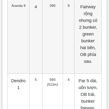
Aranda 9
390
9
4
Fairway
rộng
nhưng có
2 bunker,
green
bunker
hai bên,
OB phía
sau.
5
560
4
Dendro
Par 5 dài,
(513m)
1
uốn lượn,
OB trái,
bunker
fairway,