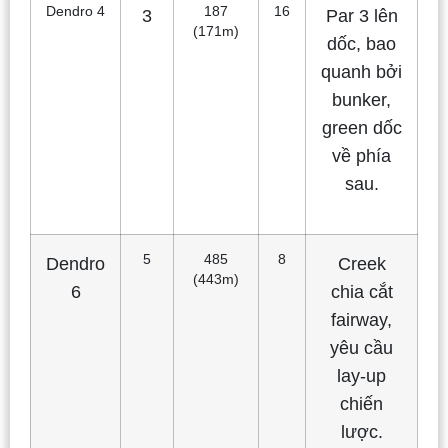
Dendro 4
187
16
3
Par 3 lên
(171m)
dốc, bao
quanh bởi
bunker,
green dốc
về phía
sau.
5
485
8
Dendro
Creek
(443m)
6
chia cắt
fairway,
yêu cầu
lay-up
chiến
lược.