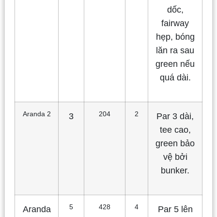
dốc,
fairway
hẹp, bóng
lăn ra sau
green nếu
quá dài.
Aranda 2
204
2
3
Par 3 dài,
tee cao,
green bảo
vệ bởi
bunker.
5
428
4
Aranda
Par 5 lên