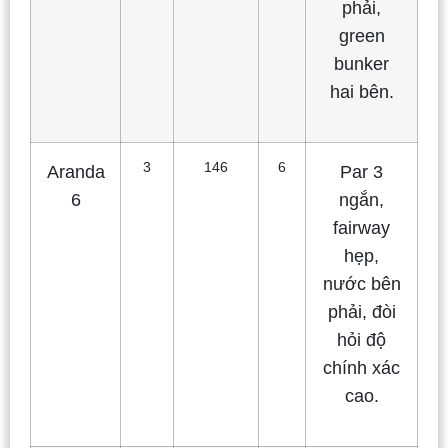
phải,
green
bunker
hai bên.
3
146
6
Aranda
Par 3
6
ngắn,
fairway
hẹp,
nước bên
phải, đòi
hỏi độ
chính xác
cao.