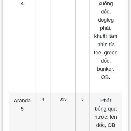
4
xuống
dốc,
dogleg
phải,
khuất tầm
nhìn từ
tee, green
dốc,
bunker,
OB.
4
399
5
Aranda
Phát
5
bóng qua
nước, lên
dốc, OB