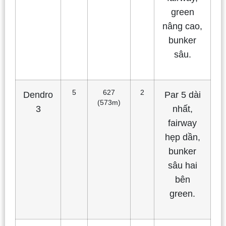
green
nâng cao,
bunker
sâu.
5
627
2
Dendro
Par 5 dài
(573m)
3
nhất,
fairway
hẹp dần,
bunker
sâu hai
bên
green.