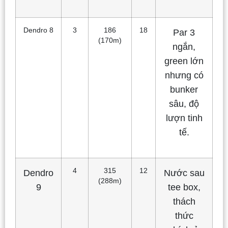
Dendro 8
3
186
18
Par 3
(170m)
ngắn,
green lớn
nhưng có
bunker
sâu, độ
lượn tinh
tế.
4
315
12
Dendro
Nước sau
(288m)
9
tee box,
thách
thức