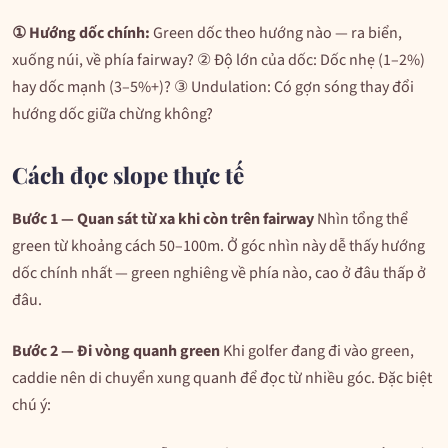
① Hướng dốc chính:
Green dốc theo hướng nào — ra biển,
xuống núi, về phía fairway? ② Độ lớn của dốc: Dốc nhẹ (1–2%)
hay dốc mạnh (3–5%+)? ③ Undulation: Có gợn sóng thay đổi
hướng dốc giữa chừng không?
Cách đọc slope thực tế
Bước 1 — Quan sát từ xa khi còn trên fairway
Nhìn tổng thể
green từ khoảng cách 50–100m. Ở góc nhìn này dễ thấy hướng
dốc chính nhất — green nghiêng về phía nào, cao ở đâu thấp ở
đâu.
Bước 2 — Đi vòng quanh green
Khi golfer đang đi vào green,
caddie nên di chuyển xung quanh để đọc từ nhiều góc. Đặc biệt
chú ý: