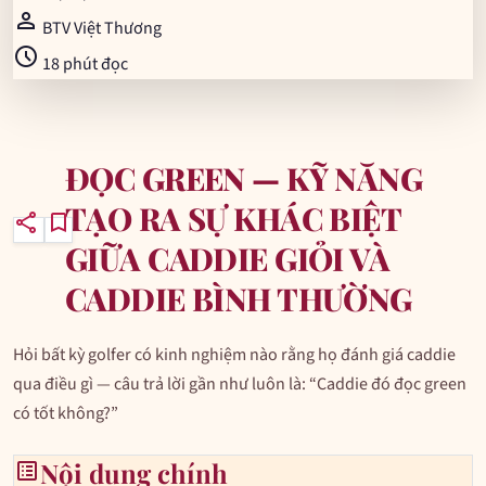
person
BTV Việt Thương
schedule
18 phút đọc
ĐỌC GREEN — KỸ NĂNG
TẠO RA SỰ KHÁC BIỆT
share
bookmark
GIỮA CADDIE GIỎI VÀ
CADDIE BÌNH THƯỜNG
Hỏi bất kỳ golfer có kinh nghiệm nào rằng họ đánh giá caddie
qua điều gì — câu trả lời gần như luôn là: “Caddie đó đọc green
có tốt không?”
list_alt
Nội dung chính