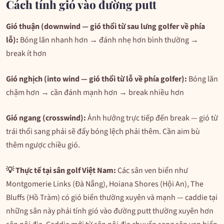
Cách tính gió vào đường putt
Gió thuận (downwind — gió thổi từ sau lưng golfer về phía
lỗ):
Bóng lăn nhanh hơn → đánh nhẹ hơn bình thường →
break ít hơn
Gió nghịch (into wind — gió thổi từ lỗ về phía golfer):
Bóng lăn
chậm hơn → cần đánh mạnh hơn → break nhiều hơn
Gió ngang (crosswind):
Ảnh hưởng trực tiếp đến break — gió từ
trái thổi sang phải sẽ đẩy bóng lệch phải thêm. Cần aim bù
thêm ngược chiều gió.
💡 Thực tế tại sân golf Việt Nam:
Các sân ven biển như
Montgomerie Links (Đà Nẵng), Hoiana Shores (Hội An), The
Bluffs (Hồ Tràm) có gió biển thường xuyên và mạnh — caddie tại
những sân này phải tính gió vào đường putt thường xuyên hơn