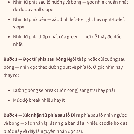
Nhìn từ phía sau lỗ hướng về bóng — góc nhìn chuẩn nhất
để đọc overall slope
Nhìn từ phía bên — xác định left-to-right hay right-to-left
slope
Nhìn từ phía thấp nhất của green — nơi dễ thấy độ dốc
nhất
Bước 3 — Đọc từ phía sau bóng
Ngồi thấp hoặc cúi xuống sau
bóng — nhìn dọc theo đường putt về phía lỗ. Ở góc nhìn này
thấy rõ:
Đường bóng sẽ break (uốn cong) sang trái hay phải
Mức độ break nhiều hay ít
Bước 4 — Xác nhận từ phía sau lỗ
Đi ra phía sau lỗ nhìn ngược
về bóng — xác nhận lại đánh giá ban đầu. Nhiều caddie bỏ qua
bước này và đây là nguyên nhân đọc sai.