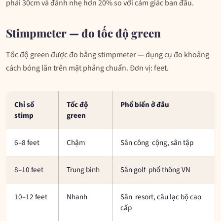
phải 30cm và đánh nhẹ hơn 20% so với cảm giác ban đầu.
Stimpmeter — đo tốc độ green
Tốc độ green được đo bằng stimpmeter — dụng cụ đo khoảng
cách bóng lăn trên mặt phẳng chuẩn. Đơn vị: feet.
Chỉ số
Tốc độ
Phổ biến ở
đâu
stimp
green
6–8 feet
Chậm
Sân công cộng, sân tập
8–10 feet
Trung bình
Sân golf phổ thông VN
10–12 feet
Nhanh
Sân resort, câu lạc bộ cao
cấp