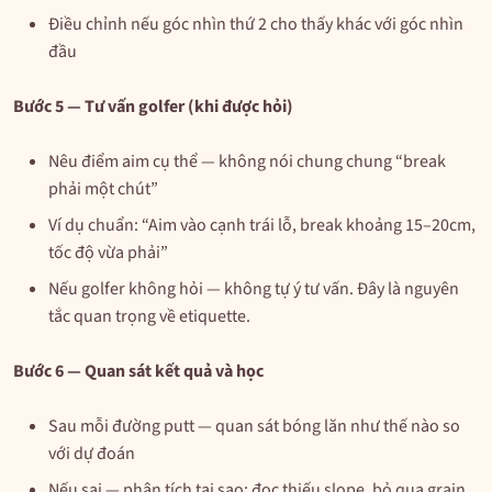
Điều chỉnh nếu góc nhìn thứ 2 cho thấy khác với góc nhìn
đầu
Bước 5 — Tư vấn golfer (khi được hỏi)
Nêu điểm aim cụ thể — không nói chung chung “break
phải một chút”
Ví dụ chuẩn: “Aim vào cạnh trái lỗ, break khoảng 15–20cm,
tốc độ vừa phải”
Nếu golfer không hỏi — không tự ý tư vấn. Đây là nguyên
tắc quan trọng về etiquette.
Bước 6 — Quan sát kết quả và học
Sau mỗi đường putt — quan sát bóng lăn như thế nào so
với dự đoán
Nếu sai — phân tích tại sao: đọc thiếu slope, bỏ qua grain,