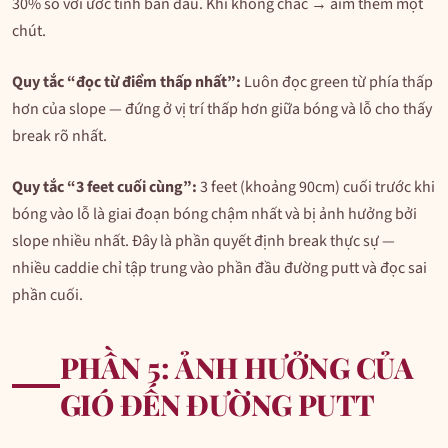
30% so với ước tính ban đầu. Khi không chắc → aim thêm một
chút.
Quy tắc “đọc từ điểm thấp nhất”:
Luôn đọc green từ phía thấp
hơn của slope — đứng ở vị trí thấp hơn giữa bóng và lỗ cho thấy
break rõ nhất.
Quy tắc “3 feet cuối cùng”:
3 feet (khoảng 90cm) cuối trước khi
bóng vào lỗ là giai đoạn bóng chậm nhất và bị ảnh hưởng bởi
slope nhiều nhất. Đây là phần quyết định break thực sự —
nhiều caddie chỉ tập trung vào phần đầu đường putt và đọc sai
phần cuối.
PHẦN 5: ẢNH HƯỞNG CỦA
GIÓ ĐẾN ĐƯỜNG PUTT