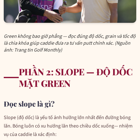
Green không bao giờ phẳng — đọc đúng độ dốc, grain và tốc độ
là chìa khóa giúp caddie đưa ra tư vấn putt chính xác. (Nguồn
ảnh: Trang tin Golf Monthly)
PHẦN 2: SLOPE — ĐỘ DỐC
MẶT GREEN
Đọc slope là gì?
Slope (độ dốc) là yếu tố ảnh hưởng lớn nhất đến đường bóng
lăn. Bóng luôn có xu hướng lăn theo chiều dốc xuống— nhiệm
vụ của caddie là xác định: