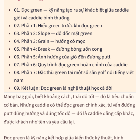
01.
Đọc green — kỹ năng tạo ra sự khác biệt giữa caddie
giỏi và caddie bình thường
02.
Phần 1: Hiểu green trước khi đọc green
03.
Phần 2: Slope — độ dốc mặt green
04.
Phần 3: Grain — hướng cỏ mọc
05.
Phần 4: Break — đường bóng uốn cong
06.
Phần 5: Ảnh hưởng của gió đến đường putt
07.
Phần 6: Quy trình đọc green hoàn chỉnh của caddie
08.
Phần 7: Đặc thù green tại một số sân golf nổi tiếng việt
nam
09.
Kết luận: Đọc green là nghệ thuật học cả đời
Mang bag giỏi, biết khoảng cách, thái độ tốt — đó là tiêu chuẩn
cơ bản. Nhưng caddie có thể đọc green chính xác, tư vấn đường
putt đúng hướng và đúng tốc độ — đó là caddie đẳng cấp khác,
được khách nhớ tên và yêu cầu lại.
Đọc green là kỹ năng kết hợp giữa kiến thức kỹ thuật, kinh