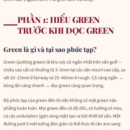
PHẦN 1: HIỂU GREEN
TRƯỚC KHI ĐỌC GREEN
Green là gì và tại sao phức tạp?
Green (putting green) là khu vực cỏ ngắn nhất trên sân golf —
chiều cao cắt cỏ thường từ 3–5mm tại các sân resort cao cấp, so
với 10–15mm ở fairway và 25–40mm ở rough. Cỏ càng ngắn →
bóng lăn càng nhanh → đọc green càng quan trọng.
Độ phức tạp của green đến từ việc không có mặt green nào
phẳng hoàn toàn. Mọi green đều có độ dốc, có hướng cỏ mọc,
có các undulation (gợn sóng mặt) tạo ra bởi thiết kế sân. Một
đường putt 5 mét tưởng đơn giản có thể thực tế cần aim sang