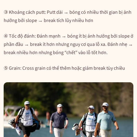
③ Khoảng cách putt: Putt dài → bóng có nhiều thời gian bị ảnh
hưởng bởi slope → break tích lũy nhiều hơn
④ Tốc độ đánh: Đánh mạnh → bóng ít bị ảnh hưởng bởi slope ở
phần đầu → break ít hơn nhưng nguy cơ qua lỗ xa. Đánh nhẹ →
break nhiều hơn nhưng bóng “chết” vào lỗ tốt hơn.
⑤ Grain: Cross grain có thể thêm hoặc giảm break tùy chiều