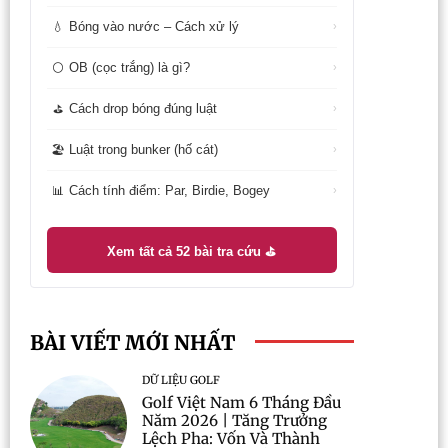
Bóng vào nước – Cách xử lý
💧
›
OB (cọc trắng) là gì?
⚪
›
Cách drop bóng đúng luật
⛳
›
Luật trong bunker (hố cát)
🏖️
›
Cách tính điểm: Par, Birdie, Bogey
📊
›
Xem tất cả 52 bài tra cứu ⛳
BÀI VIẾT MỚI NHẤT
DỮ LIỆU GOLF
Golf Việt Nam 6 Tháng Đầu
Năm 2026 | Tăng Trưởng
Lệch Pha: Vốn Và Thành