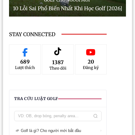
10 Lỗi Sai Phổ Biến Nhất Khi Học Golf [2026]
STAY CONNECTED
689
20
1387
Lượt thích
Đăng ký
Theo dõi
TRA CỨU LUẬT GOLF
Golf là gì? Cho người mới bắt đầu
🌱
›